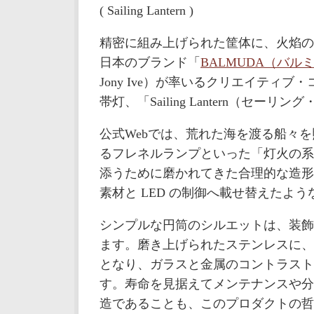
( Sailing Lantern )
精密に組み上げられた筐体に、火焰の
日本のブランド「
BALMUDA（バル
Jony Ive）が率いるクリエイティブ
帯灯、「Sailing Lantern（セー
公式Webでは、荒れた海を渡る船々
るフレネルランプといった「灯火の系
添うために磨かれてきた合理的な造形
素材と LED の制御へ載せ替えたよ
シンプルな円筒のシルエットは、装飾
ます。磨き上げられたステンレスに、
となり、ガラスと金属のコントラスト
す。寿命を見据えてメンテナンスや分
造であることも、このプロダクトの哲