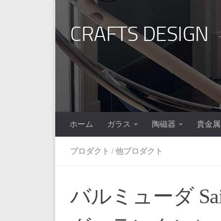
コンテンツへスキップ
CRAFTS DESIGN
ホーム
ガラス
陶磁器
貴金属
プロダクト
/
他プロダクト
バルミューダ Sail