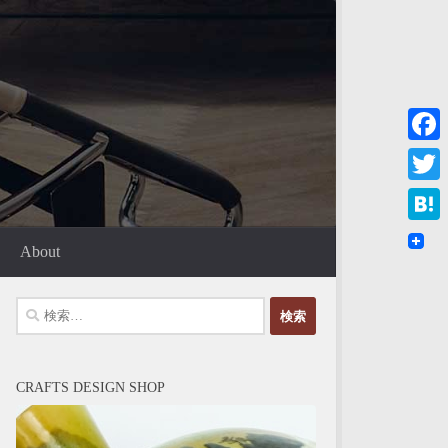
Faceb
Twitte
Haten
About
検
索:
CRAFTS DESIGN SHOP