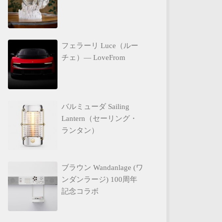
フェラーリ Luce（ルー
チェ）— LoveFrom
バルミューダ Sailing
Lantern（セーリング・
ランタン）
ブラウン Wandanlage (ワ
ンダンラージ) 100周年
記念コラボ