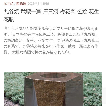
九谷焼
/
陶磁器
2023年3月19日
九谷焼 武腰一憲 庄三洞 梅花図 色絵 花生
花瓶
凛とした気品と艶気ある美しいブルーに梅の花が映えま
す。 日本を代表する伝統工芸、陶磁器工芸品「九谷焼」
の格調高い、花生、花瓶です。 九谷焼の名工・九谷庄三
の直系で、九谷焼の将来を担う作家、武腰一憲による作
品。 大胆な構図で梅の花が描かれた印...