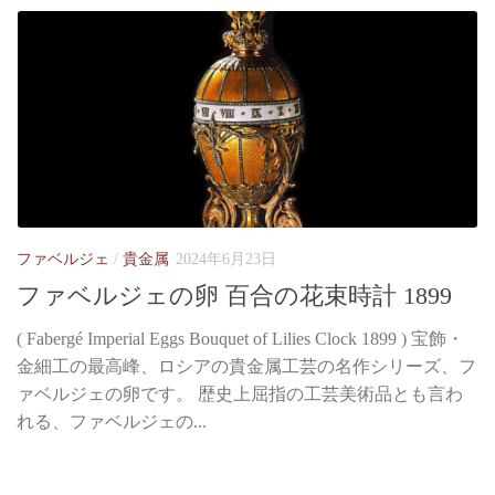
ファベルジェ
/
貴金属
2024年6月23日
ファベルジェの卵 百合の花束時計 1899
( Fabergé Imperial Eggs Bouquet of Lilies Clock 1899 ) 宝飾・
金細工の最高峰、ロシアの貴金属工芸の名作シリーズ、フ
ァベルジェの卵です。 歴史上屈指の工芸美術品とも言わ
れる、ファベルジェの...