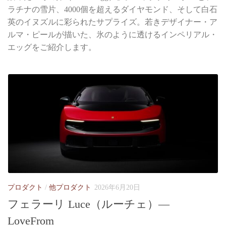
ラチナの雪片、4000個を超えるダイヤモンド、そして白石
英のイヌズルに彩られたサプライズ。若きデザイナー・ア
ルマ・ピールが描いた、氷のように透けるインペリアル・
エッグをご紹介します。
プロダクト
/
他プロダクト
2026年6月20日
フェラーリ Luce（ルーチェ）—
LoveFrom