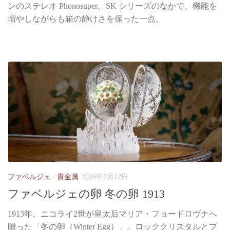
ンのステレオ Phonosuper。SK シリーズのなかで、機能を
増やしながらも箱の静けさを保った一点。
ファベルジェ
/
貴金属
2026年7月12日
ファベルジェの卵 冬の卵 1913
1913年、ニコライ2世が皇太后マリア・フョードロヴナへ
贈った「冬の卵（Winter Egg）」。ロッククリスタルとプ