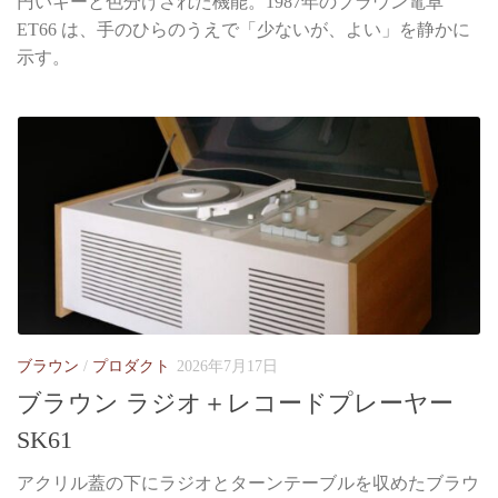
円いキーと色分けされた機能。1987年のブラウン電卓
ET66 は、手のひらのうえで「少ないが、よい」を静かに
示す。
ブラウン
/
プロダクト
2026年7月17日
ブラウン ラジオ＋レコードプレーヤー
SK61
アクリル蓋の下にラジオとターンテーブルを収めたブラウ