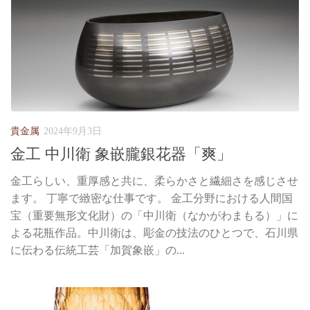
貴金属
2024年9月3日
金工 中川衛 象嵌朧銀花器「爽」
金工らしい、重厚感と共に、柔らかさと繊細さを感じさせ
ます。 丁寧で緻密な仕事です。 金工分野における人間国
宝（重要無形文化財）の「中川衛（なかがわまもる）」に
よる花瓶作品。中川衛は、彫金の技法のひとつで、石川県
に伝わる伝統工芸「加賀象嵌」の...