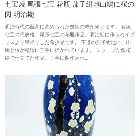
七宝焼 尾張七宝 花瓶 茄子紺地山鳩に桜の
図 明治期
明治時代の至高に高められた技術の粋が光ります。 有線
七宝の代表格、尾張七宝の花瓶作品。明治期に作られイギ
リスより里帰りした希少品です。 王道の茄子紺地に、山
鳩と桜が精緻に丁寧に描かれています。 シャープな銀植
線で仕立てた作品。丁寧に製作され...