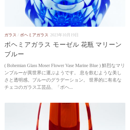
ガラス
/
ボヘミアガラス
2023年10月19日
ボヘミアガラス モーゼル 花瓶 マリーン
ブルー
( Bohemian Glass Moser Flower Vase Marine Blue ) 鮮烈なマリ
ンブルーが異世界に運ぶようです。 息を飲むような美し
さと透明感。ブルーのグラデーション。 世界的に有名な
チェコのガラス工芸品、「ボヘ...