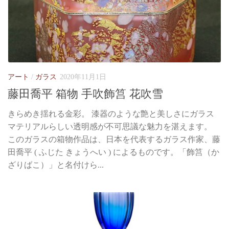
アート
/
ガラス
2020年11月1日
藤田喬平 箱物 手吹飾筥 花吹雪
きらめき揺れる金彩。 漆器のような艶と美しさにガラス
マテリアルらしい透明感が不可思議な魅力を湛えます。
このガラスの箱物作品は、日本を代表するガラス作家、藤
田喬平 ( ふじた きょうへい ) によるものです。「飾筥（か
ざりばこ）」と名付けら...