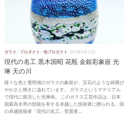
ガラス
/
プロダクト
/
他プロダクト
2022年6月12日
現代の名工 黒木国昭 花瓶 金銀彩象嵌 光
琳 天の川
様々な色と透明感のガラスの象嵌が、宝石のような綺羅び
やかさと輝きに溢れています。 ガラスというマテリアル
で現代に復活した光琳画。 このガラス工芸作品は、日本
国最高水準の技能を有する卓越した技術者に贈られる、国
の卓越技能者「現代の名工」受賞者...