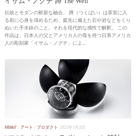
イサム・ノグチ 蹲 The Well
伝統とモダンの斬新な融合。 蹲（つくばい）は茶室に入
る前に心身を清めるため、庭先に備えた石や岩などをくり
ぬいた手水鉢のこと。それを現代的な感性で解釈。 この
作品は、日本人の父とアメリカ人の母を持つ日系アメリカ
人の彫刻家「イサム・ノグチ」によ...
MB&F
/
アート
/
プロダクト
2023年1月2日