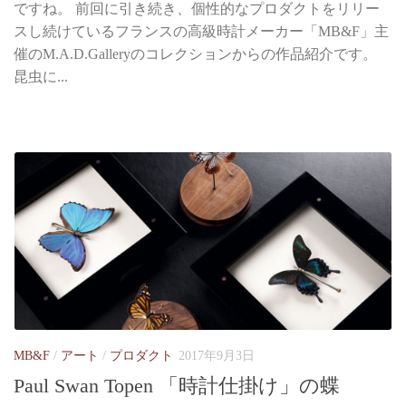
ですね。 前回に引き続き、個性的なプロダクトをリリー
スし続けているフランスの高級時計メーカー「MB&F」主
催のM.A.D.Galleryのコレクションからの作品紹介です。
昆虫に...
MB&F
/
アート
/
プロダクト
2017年9月3日
Paul Swan Topen 「時計仕掛け」の蝶