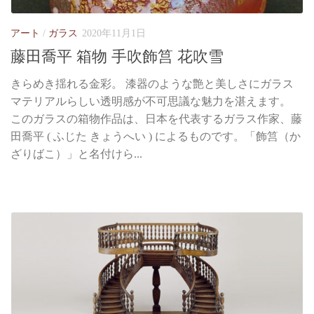
アート
/
ガラス
2020年11月1日
藤田喬平 箱物 手吹飾筥 花吹雪
きらめき揺れる金彩。 漆器のような艶と美しさにガラス
マテリアルらしい透明感が不可思議な魅力を湛えます。
このガラスの箱物作品は、日本を代表するガラス作家、藤
田喬平 ( ふじた きょうへい ) によるものです。「飾筥（か
ざりばこ）」と名付けら...