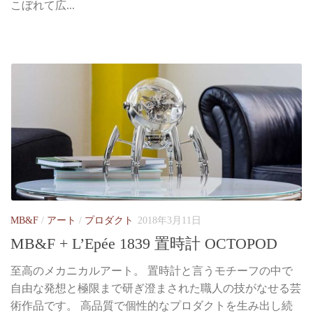
こぼれて広...
MB&F
/
アート
/
プロダクト
2018年3月11日
MB&F + L’Epée 1839 置時計 OCTOPOD
至高のメカニカルアート。 置時計と言うモチーフの中で
自由な発想と極限まで研ぎ澄まされた職人の技がなせる芸
術作品です。 高品質で個性的なプロダクトを生み出し続