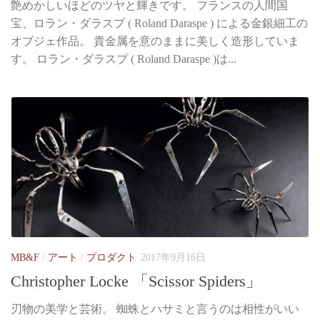
艶めかしいほどのツヤと輝きです。 フランスの人間国
宝、ロラン・ダラスプ ( Roland Daraspe ) による金銀細工の
オブジェ作品。 貴金属を意のままに美しく造形していま
す。 ロラン・ダラスプ ( Roland Daraspe )は...
MB&F
/
アート
/
プロダクト
2017年9月16日
Christopher Locke 「Scissor Spiders」
刃物の美学と芸術。 蜘蛛とハサミと言うのは相性がいい