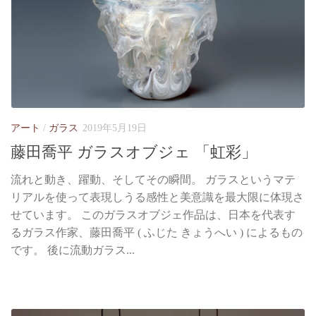
アート
/
ガラス
2019年5月19日
藤田喬平 ガラスオブジェ 「虹彩」
流れと動き、躍動、そしてその瞬間。 ガラスというマテ
リアルを使って表現しうる感性と美意識を最大限に体現さ
せています。 このガラスオブジェ作品は、日本を代表す
るガラス作家、藤田喬平 ( ふじた きょうへい ) によるもの
です。 後に流動ガラス...