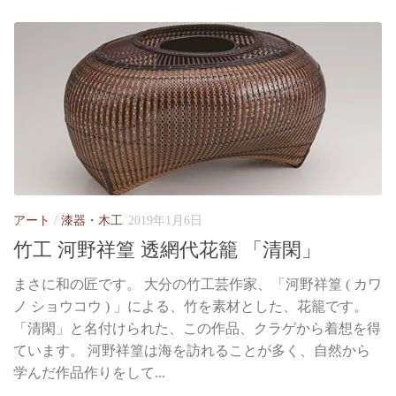
アート
/
漆器・木工
2019年1月6日
竹工 河野祥篁 透網代花籠 「清閑」
まさに和の匠です。 大分の竹工芸作家、「河野祥篁 ( カワ
ノ ショウコウ ) 」による、竹を素材とした、花籠です。
「清閑」と名付けられた、この作品、クラゲから着想を得
ています。 河野祥篁は海を訪れることが多く、自然から
学んだ作品作りをして...