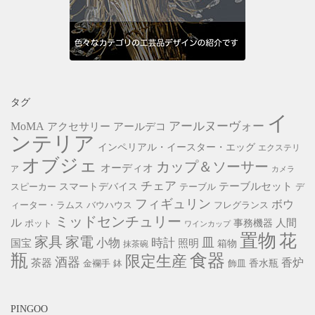
タグ
イ
アールヌーヴォー
MoMA
アクセサリー
アールデコ
ンテリア
インペリアル・イースター・エッグ
エクステリ
オブジェ
カップ＆ソーサー
オーディオ
ア
カメラ
チェア
スマートデバイス
テーブルセット
スピーカー
テーブル
デ
フィギュリン
ボウ
ィーター・ラムス
バウハウス
フレグランス
ミッドセンチュリー
ル
事務機器
人間
ポット
ワインカップ
置物
花
家具
家電
小物
皿
時計
照明
国宝
箱物
抹茶碗
瓶
食器
限定生産
酒器
香炉
茶器
香水瓶
金襴手
鉢
飾皿
PINGOO