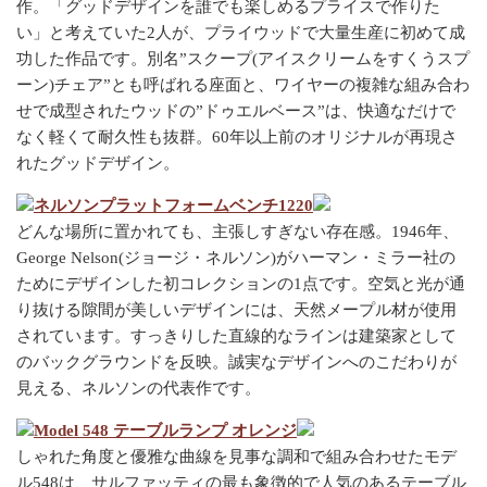
作。「グッドデザインを誰でも楽しめるプライスで作りた
い」と考えていた2人が、プライウッドで大量生産に初めて成
功した作品です。別名”スクープ(アイスクリームをすくうスプ
ーン)チェア”とも呼ばれる座面と、ワイヤーの複雑な組み合わ
せで成型されたウッドの”ドゥエルベース”は、快適なだけで
なく軽くて耐久性も抜群。60年以上前のオリジナルが再現さ
れたグッドデザイン。
ネルソンプラットフォームベンチ1220
どんな場所に置かれても、主張しすぎない存在感。1946年、
George Nelson(ジョージ・ネルソン)がハーマン・ミラー社の
ためにデザインした初コレクションの1点です。空気と光が通
り抜ける隙間が美しいデザインには、天然メープル材が使用
されています。すっきりした直線的なラインは建築家として
のバックグラウンドを反映。誠実なデザインへのこだわりが
見える、ネルソンの代表作です。
Model 548 テーブルランプ オレンジ
しゃれた角度と優雅な曲線を見事な調和で組み合わせたモデ
ル548は、サルファッティの最も象徴的で人気のあるテーブル