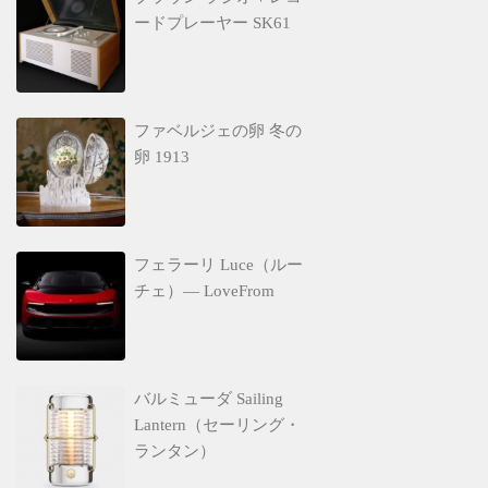
ードプレーヤー SK61
ファベルジェの卵 冬の
卵 1913
フェラーリ Luce（ルー
チェ）— LoveFrom
バルミューダ Sailing
Lantern（セーリング・
ランタン）