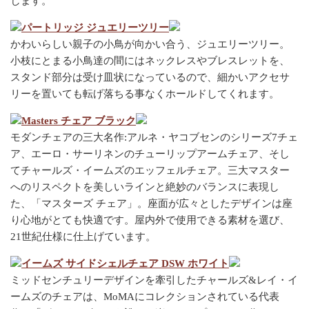
します。
パートリッジ ジュエリーツリー
かわいらしい親子の小鳥が向かい合う、ジュエリーツリー。
小枝にとまる小鳥達の間にはネックレスやブレスレットを、
スタンド部分は受け皿状になっているので、細かいアクセサ
リーを置いても転げ落ちる事なくホールドしてくれます。
Masters チェア ブラック
モダンチェアの三大名作:アルネ・ヤコブセンのシリーズ7チェ
ア、エーロ・サーリネンのチューリップアームチェア、そし
てチャールズ・イームズのエッフェルチェア。三大マスター
へのリスペクトを美しいラインと絶妙のバランスに表現し
た、「マスターズ チェア」。座面が広々としたデザインは座
り心地がとても快適です。屋内外で使用できる素材を選び、
21世紀仕様に仕上げています。
イームズ サイドシェルチェア DSW ホワイト
ミッドセンチュリーデザインを牽引したチャールズ&レイ・イ
ームズのチェアは、MoMAにコレクションされている代表