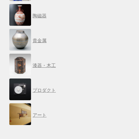
陶磁器
貴金属
漆器・木工
プロダクト
アート