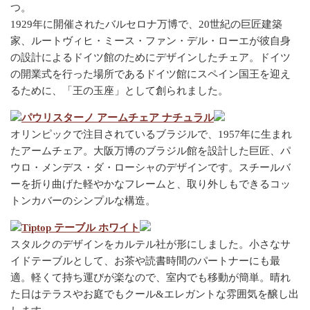
つ。
1929年に開催されたバルセロナ万博で、20世紀の巨匠建築
家、ルートヴィヒ・ミース・ファン・デル・ローエが彼自身
の設計によるドイツ館のためにデザインしたチェア。ドイツ
の開業式を行った場所であるドイツ館にスペイン国王を迎え
るために、「王の玉座」として創られました。
パウリスターノ アームチェア ナチュラル
オリンピックで注目されているブラジルで、1957年に生まれ
たアームチェア。大阪万博のブラジル館を設計した巨匠、パ
ウロ・メンデス・ダ・ローシャのデザインです。スチールバ
ーを折り曲げた軽やかなフレームと、取り外しもできるコッ
トンカバーのシンプルな構造。
Tiptop テーブル ホワイト
スタルクのデザインをカルテル社が形にしました。小さなサ
イドテーブルとして、お茶や読書時間のパートナーにも最
適。軽くて持ち運びが楽なので、室内でも移動が簡単。晴れ
た日はテラスやお庭でもクール&エレガントな雰囲気を醸し出