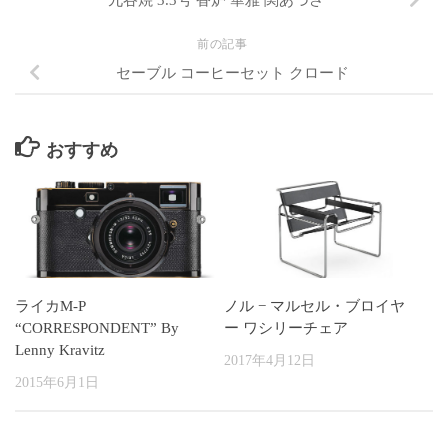
九谷焼 3.3号 香炉 華雅 関あづさ
前の記事
セーブル コーヒーセット クロード
おすすめ
ライカM-P
ノル − マルセル・ブロイヤ
“CORRESPONDENT” By
ー ワシリーチェア
Lenny Kravitz
2017年4月12日
2015年6月1日