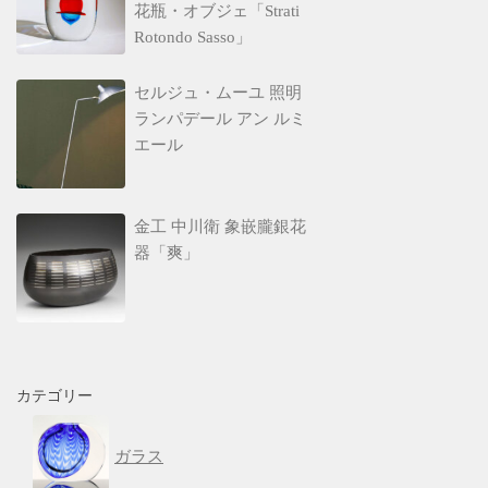
花瓶・オブジェ「Strati
Rotondo Sasso」
セルジュ・ムーユ 照明
ランパデール アン ルミ
エール
金工 中川衛 象嵌朧銀花
器「爽」
カテゴリー
ガラス