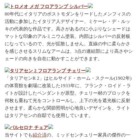
トロメオ メガ フロアランプ シルバー
80年代にイタリアのポストモダンをリードしたメンフィスの
活動に参加したイタリア人デザイナー、ミケーレ・デ・ルッ
キの代表的な作品です。高さがあるのに小ぶりなシェードは
マットな印象のアルミニウム塗装。内部はシルバーの反射板
になっているので、光が拡散しません。直線の中に柔らかさ
を感じさせるスリムなアームは、3点の連結部により高さやシ
ェードの向きを自在に動かすことができます。
タリアセン 2 フロアランプ チェリー
「タリアセンR 2」はヒルサイド・ホーム・スクール(1902年)
の体育館を劇場に改装した1933年に、フランク・ロイド・ラ
イトが設計したペンダントが原型。チェリー材のブロックを
何枚も重ねて光をコントロールし、上下の光を遮光板に反射
させます。柔らかな関節照明が心地良いデザインを、ライト
はタリアセンの自邸でも使用しています。
バルセロナ チェア
当サイトでも
紹介済
の、ミッドセンチュリー家具の傑作の一