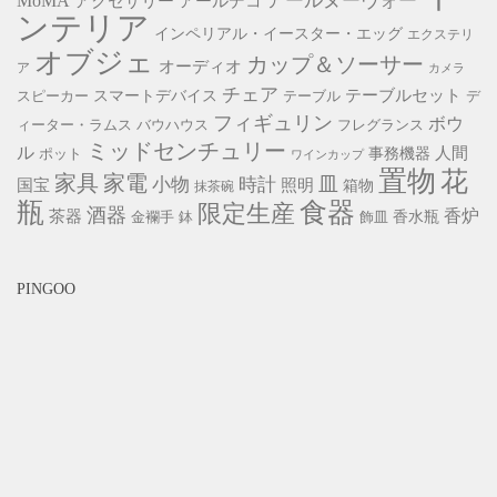
アールヌーヴォー
MoMA
アクセサリー
アールデコ
ンテリア
インペリアル・イースター・エッグ
エクステリ
オブジェ
カップ＆ソーサー
オーディオ
ア
カメラ
チェア
スマートデバイス
テーブルセット
スピーカー
テーブル
デ
フィギュリン
ボウ
ィーター・ラムス
バウハウス
フレグランス
ミッドセンチュリー
ル
事務機器
人間
ポット
ワインカップ
置物
花
家具
家電
小物
皿
時計
照明
国宝
箱物
抹茶碗
瓶
食器
限定生産
酒器
香炉
茶器
香水瓶
金襴手
鉢
飾皿
PINGOO