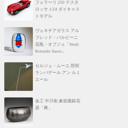
フェラーリ 250 テスタ
ロッサ 1/24 ダイキャス
トモデル
ヴェネチアガラス アル
フレッド・バルビーニ
花瓶・オブジェ「Strati
Rotondo Sasso」
セルジュ・ムーユ 照明
ランパデール アン ルミ
エール
金工 中川衛 象嵌朧銀花
器「爽」