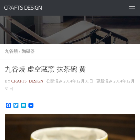
CRAFTS DESIGN
コンテンツへスキップ
九谷焼
/
陶磁器
九谷焼 虚空蔵窯 抹茶碗 黄
BY
CRAFTS_DESIGN
· 公開済み
2014年12月31日
· 更新済み
2014年12月
31日
Facebook
Twitter
Hatena