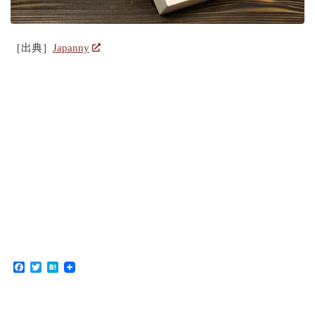
［出典］
Japanny
Facebook
Twitter
Hatena