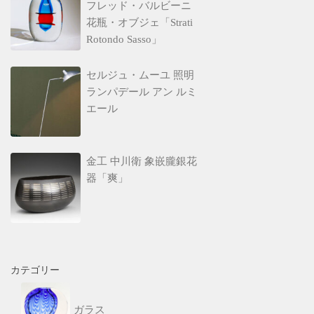
フレッド・バルビーニ
花瓶・オブジェ「Strati
Rotondo Sasso」
セルジュ・ムーユ 照明
ランパデール アン ルミ
エール
金工 中川衛 象嵌朧銀花
器「爽」
カテゴリー
ガラス