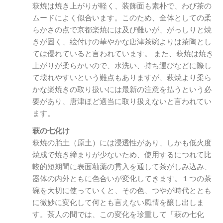
萩焼は焼き上がりが軽く、装飾面も素朴で、わび茶の
ムードによく似合います。このため、全体としての柔
らかさの点で京都楽焼には及び難いが、がっしりと焼
きが固く、絵付けの華やかな唐津茶碗よりは茶陶とし
ては優れていると言われています。 また、萩焼は焼き
上がりが柔らかいので、水洗い、持ち運びなどに際し
て壊れやすいという難点もありますが、萩焼より柔ら
かな楽焼きの取り扱いには最新の注意を払うという必
要があり、唐津ほど適当に取り扱えないと言われてい
ます。
萩の七化け
萩焼の胎土（原土）には浸透性があり、しかも低火度
焼成で焼き締まりが少ないため、使用するにつれて比
較的短期間に表面釉薬の貫入を通して茶がしみ込み、
器体の内外ともに色合いが変化してきます。１つの茶
碗を大切に使っていくと、その色、つやが時代ととも
に微妙に変化して何とも言えない風情を醸し出しま
す。茶人の間では、この変化を珍重して「萩の七化