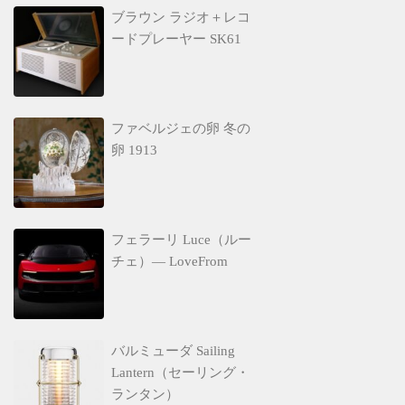
ブラウン ラジオ＋レコ
ードプレーヤー SK61
ファベルジェの卵 冬の
卵 1913
フェラーリ Luce（ルー
チェ）— LoveFrom
バルミューダ Sailing
Lantern（セーリング・
ランタン）