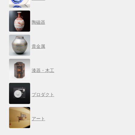
陶磁器
貴金属
漆器・木工
プロダクト
アート