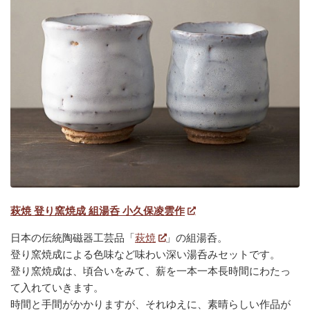
萩焼 登り窯焼成 組湯呑 小久保凌雲作
日本の伝統陶磁器工芸品「
萩焼
」の組湯呑。
登り窯焼成による色味など味わい深い湯呑みセットです。
登り窯焼成は、頃合いをみて、薪を一本一本長時間にわたっ
て入れていきます。
時間と手間がかかりますが、それゆえに、素晴らしい作品が