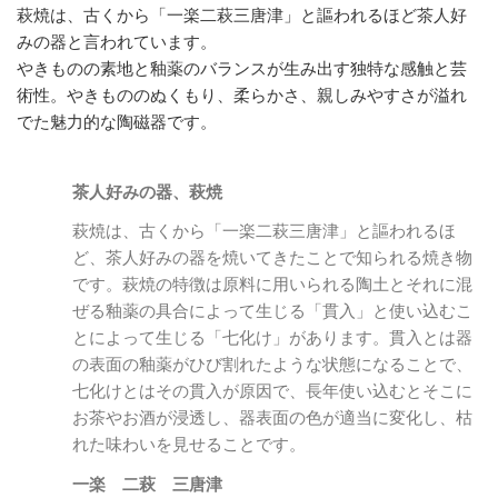
萩焼は、古くから「一楽二萩三唐津」と謳われるほど茶人好
みの器と言われています。
やきものの素地と釉薬のバランスが生み出す独特な感触と芸
術性。やきもののぬくもり、柔らかさ、親しみやすさが溢れ
でた魅力的な陶磁器です。
茶人好みの器、萩焼
萩焼は、古くから「一楽二萩三唐津」と謳われるほ
ど、茶人好みの器を焼いてきたことで知られる焼き物
です。萩焼の特徴は原料に用いられる陶土とそれに混
ぜる釉薬の具合によって生じる「貫入」と使い込むこ
とによって生じる「七化け」があります。貫入とは器
の表面の釉薬がひび割れたような状態になることで、
七化けとはその貫入が原因で、長年使い込むとそこに
お茶やお酒が浸透し、器表面の色が適当に変化し、枯
れた味わいを見せることです。
一楽 二萩 三唐津