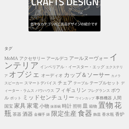
タグ
イ
アールヌーヴォー
MoMA
アクセサリー
アールデコ
ンテリア
インペリアル・イースター・エッグ
エクステリ
オブジェ
カップ＆ソーサー
オーディオ
ア
カメラ
チェア
スマートデバイス
テーブルセット
スピーカー
テーブル
デ
フィギュリン
ボウ
ィーター・ラムス
バウハウス
フレグランス
ミッドセンチュリー
ル
事務機器
人間
ポット
ワインカップ
置物
花
家具
家電
小物
皿
時計
照明
国宝
箱物
抹茶碗
瓶
食器
限定生産
酒器
香炉
茶器
香水瓶
金襴手
鉢
飾皿