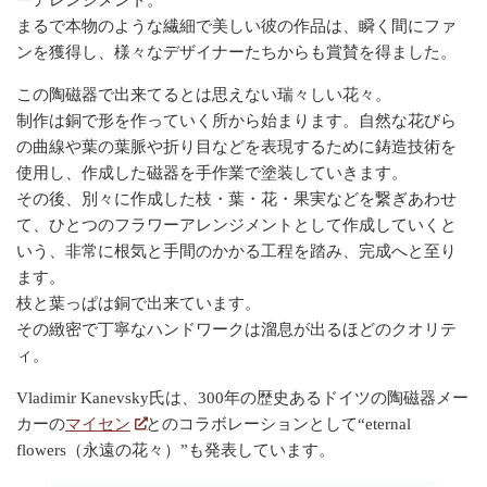
ーアレンジメント。
まるで本物のような繊細で美しい彼の作品は、瞬く間にファ
ンを獲得し、様々なデザイナーたちからも賞賛を得ました。
この陶磁器で出来てるとは思えない瑞々しい花々。
制作は銅で形を作っていく所から始まります。自然な花びら
の曲線や葉の葉脈や折り目などを表現するために鋳造技術を
使用し、作成した磁器を手作業で塗装していきます。
その後、別々に作成した枝・葉・花・果実などを繋ぎあわせ
て、ひとつのフラワーアレンジメントとして作成していくと
いう、非常に根気と手間のかかる工程を踏み、完成へと至り
ます。
枝と葉っぱは銅で出来ています。
その緻密で丁寧なハンドワークは溜息が出るほどのクオリテ
ィ。
Vladimir Kanevsky氏は、300年の歴史あるドイツの陶磁器メー
カーの
マイセン
とのコラボレーションとして“eternal
flowers（永遠の花々）”も発表しています。