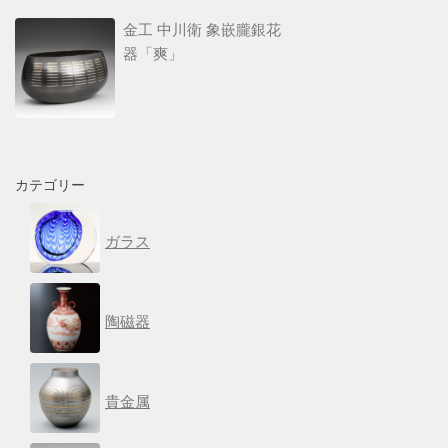
金工 中川衛 象嵌朧銀花
器「爽」
カテゴリー
ガラス
陶磁器
貴金属