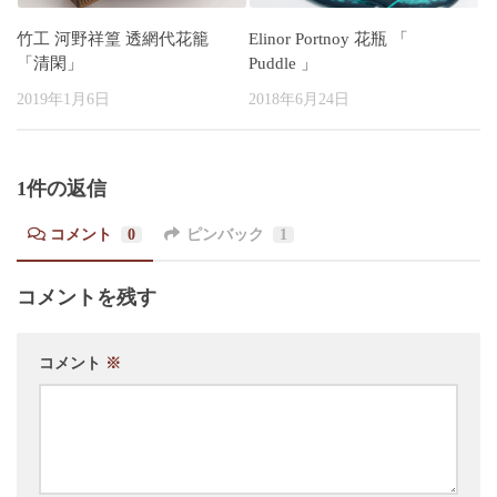
竹工 河野祥篁 透網代花籠
Elinor Portnoy 花瓶 「
「清閑」
Puddle 」
2019年1月6日
2018年6月24日
1件の返信
コメント
0
ピンバック
1
コメントを残す
コメント
※