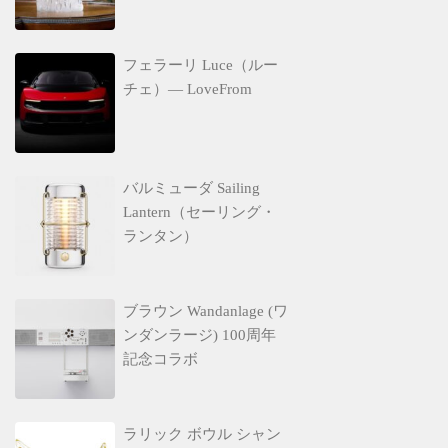
フェラーリ Luce（ルー
チェ）— LoveFrom
バルミューダ Sailing
Lantern（セーリング・
ランタン）
ブラウン Wandanlage (ワ
ンダンラージ) 100周年
記念コラボ
ラリック ボウル シャン