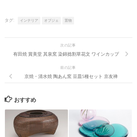
タグ:
インテリア
オブジェ
置物
次の記事
有田焼 賞美堂 其泉窯 染錦捻割草花文 ワインカップ
前の記事
京焼・清水焼 陶あん窯 豆皿5種セット 京友禅
おすすめ