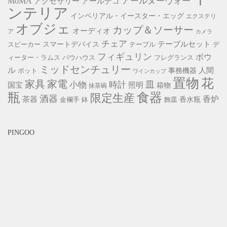
アールヌーヴォー
MoMA
アクセサリー
アールデコ
ンテリア
インペリアル・イースター・エッグ
エクステリ
オブジェ
カップ＆ソーサー
オーディオ
ア
カメラ
チェア
スマートデバイス
テーブルセット
スピーカー
テーブル
デ
フィギュリン
ボウ
ィーター・ラムス
バウハウス
フレグランス
ミッドセンチュリー
ル
事務機器
人間
ポット
ワインカップ
置物
花
家具
家電
小物
皿
時計
照明
国宝
箱物
抹茶碗
瓶
食器
限定生産
酒器
香炉
茶器
香水瓶
金襴手
鉢
飾皿
PINGOO