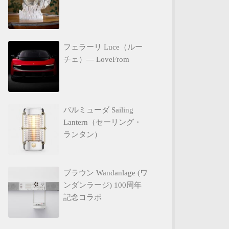
フェラーリ Luce（ルー
チェ）— LoveFrom
バルミューダ Sailing
Lantern（セーリング・
ランタン）
ブラウン Wandanlage (ワ
ンダンラージ) 100周年
記念コラボ