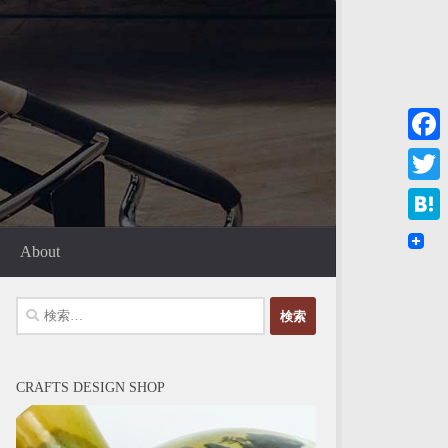
Faceb
Twitte
Haten
About
検
索:
CRAFTS DESIGN SHOP