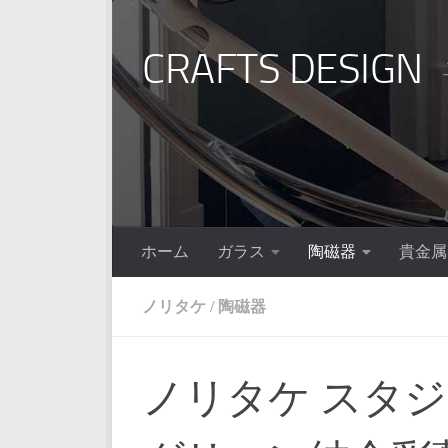
コンテンツへスキップ
CRAFTS DESIGN
ホーム
ガラス
陶磁器
貴金属
ノリタケ
/
陶磁器
ノリタケ スタ