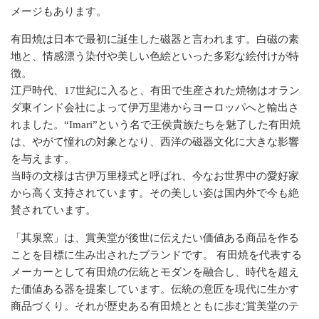
メージもあります。
有田焼は日本で最初に誕生した磁器と言われます。白磁の素
地と、情感漂う染付や美しい色絵といった多彩な絵付けが特
徴。
江戸時代、17世紀に入ると、有田で生産された焼物はオラン
ダ東インド会社によって伊万里港からヨーロッパへと輸出さ
れました。“Imari”という名で王侯貴族たちを魅了した有田焼
は、やがて憧れの対象となり、西洋の磁器文化に大きな影響
を与えます。
当時の文様は古伊万里様式と呼ばれ、今なお世界中の愛好家
から高く支持されています。その美しい姿は国内外で今も絶
賛されています。
「其泉窯」は、賞美堂が後世に伝えたい価値ある商品を作る
ことを目標に生み出されたブランドです。 有田焼を代表する
メーカーとして有田焼の伝統とモダンを融合し、時代を超え
た価値ある器を提案しています。伝統の意匠を現代に生かす
商品づくり。それが歴史ある有田焼とともに歩む賞美堂のテ