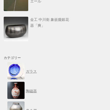
エール
金工 中川衛 象嵌朧銀花
器「爽」
カテゴリー
ガラス
陶磁器