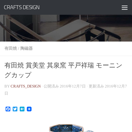
CRAFTS DESIGN
コンテンツへスキップ
有田焼
/
陶磁器
有田焼 賞美堂 其泉窯 平戸祥瑞 モーニン
グカップ
BY
CRAFTS_DESIGN
· 公開済み
2016年12月7日
· 更新済み
2016年12月7
日
Facebook
Twitter
Hatena