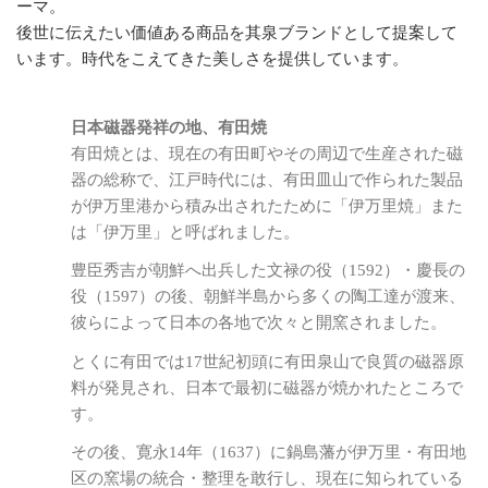
ーマ。
後世に伝えたい価値ある商品を其泉ブランドとして提案して
います。時代をこえてきた美しさを提供しています。
日本磁器発祥の地、有田焼
有田焼とは、現在の有田町やその周辺で生産された磁
器の総称で、江戸時代には、有田皿山で作られた製品
が伊万里港から積み出されたために「伊万里焼」また
は「伊万里」と呼ばれました。
豊臣秀吉が朝鮮へ出兵した文禄の役（1592）・慶長の
役（1597）の後、朝鮮半島から多くの陶工達が渡来、
彼らによって日本の各地で次々と開窯されました。
とくに有田では17世紀初頭に有田泉山で良質の磁器原
料が発見され、日本で最初に磁器が焼かれたところで
す。
その後、寛永14年（1637）に鍋島藩が伊万里・有田地
区の窯場の統合・整理を敢行し、現在に知られている