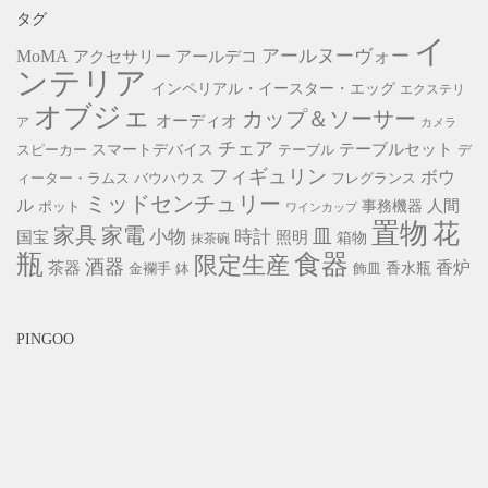
タグ
イ
アールヌーヴォー
MoMA
アクセサリー
アールデコ
ンテリア
インペリアル・イースター・エッグ
エクステリ
オブジェ
カップ＆ソーサー
オーディオ
ア
カメラ
チェア
スマートデバイス
テーブルセット
スピーカー
テーブル
デ
フィギュリン
ボウ
ィーター・ラムス
バウハウス
フレグランス
ミッドセンチュリー
ル
事務機器
人間
ポット
ワインカップ
置物
花
家具
家電
小物
皿
時計
照明
国宝
箱物
抹茶碗
瓶
食器
限定生産
酒器
香炉
茶器
香水瓶
金襴手
鉢
飾皿
PINGOO