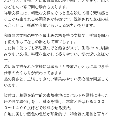
んだもの。文様ごとに放射線状の枠で囲むことが多く、山水
などを丸い窓で囲む場合もあります。
祥瑞文様には、精緻な文様をぐっと息を殺して描く緊張感と
そこから生まれる格調高さが特徴です。洗練された文様の組
み合わせは、斬新で奔放ともいえる魅力があります。
和食器の文様の中でも最上級の格を持つ文様で、季節を問わ
ず使えるもてなしの器として重宝します。
また長く使っても不思議なほど飽きが来ず、生活の中に馴染
みやすい文様。料理を生かして盛りやすい、懐の深い文様で
す。
渋い藍で描かれた文様には緻密さと奔放さがともに息づき手
仕事のぬくもりが伝わってきます。
品の良さと、主張しすぎない馴染みやすい安心感が同居して
います。
染付は、釉薬を施す前の素焼生地にコバルトを原料に使った
絵の具で絵付けをし、釉薬を掛け、本窯と呼ばれる１３０
０〜１４００度ほどで焼成させる技法。
白地に美しい藍色の色絵が印象的で、和食器の定番と言うイ