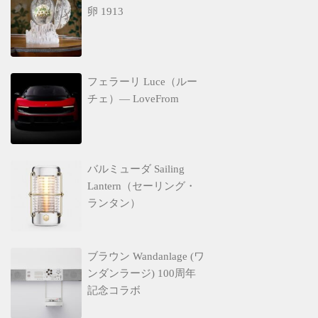
卵 1913
フェラーリ Luce（ルー
チェ）— LoveFrom
バルミューダ Sailing
Lantern（セーリング・
ランタン）
ブラウン Wandanlage (ワ
ンダンラージ) 100周年
記念コラボ