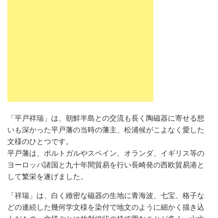
「平戸祥瑞」は、朝鮮半島との交流も長く陶磁器に寄せる想
いも深かった平戸藩の当時の藩主、松浦候がこよなく愛した
文様のひとつです。
平戸藩は、ポルトガルやスペイン、オランダ、イギリス等の
ヨーロッパ諸国と九十年間貿易を行い長崎発の西欧貿易港と
して繁栄を遂げました。
「祥瑞」は、白く緻密な磁器の生地に青海波、七宝、格子な
どの連続した幾何学文様を染付で地文のように細かく描き込