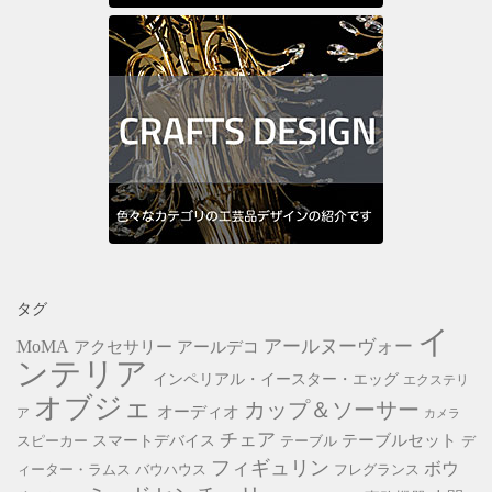
タグ
イ
アールヌーヴォー
MoMA
アクセサリー
アールデコ
ンテリア
インペリアル・イースター・エッグ
エクステリ
オブジェ
カップ＆ソーサー
オーディオ
ア
カメラ
チェア
スマートデバイス
テーブルセット
スピーカー
テーブル
デ
フィギュリン
ボウ
ィーター・ラムス
バウハウス
フレグランス