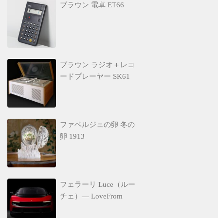
ブラウン 電卓 ET66
ブラウン ラジオ＋レコ
ードプレーヤー SK61
ファベルジェの卵 冬の
卵 1913
フェラーリ Luce（ルー
チェ）— LoveFrom