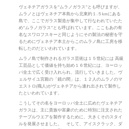
ヴェネチアガラスを”ムラノガラス”とも呼びますが、
ムラノとはヴェネチア本島から北東約１.５kmにある
島で、ここでガラス製造が集中して行なわれていたた
め”ムラノガラス”とも呼ばれています。ここもあの有
名なスワロフスキーと同じようにその製法の秘密を守
るためにヴェネチア本土からこのムラノ島に工房を移
転したのだといわれています。
ムラノ島で制作されるガラス芸術は１５世紀には 高級
工芸品として価値を持ち始め１６世紀には、ヨーロッ
パ全土で広く受け入れられ、流行していきました。ヴ
ェルサイユ宮殿の「鏡の間」は、１２人のムラノのマ
エストロ(職人)がヴェネチアから連れ出されて製作し
たといわれています。
こうしてその名をヨーロッパ全土に広めたヴェネチア
ガラスは、主に貴族や富豪のために特別に注文された
テーブルウエアを製作するために、大きくそのスタイ
ルを発展させました。 そして、アイスクラック、ダ