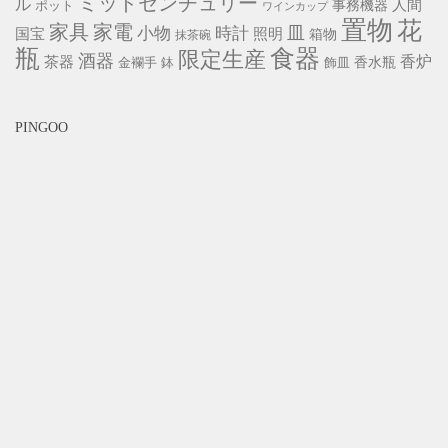
ミッドセンチュリー
ル
事務機器
人間
ポット
ワインカップ
置物
花
家具
家電
小物
皿
時計
照明
国宝
箱物
抹茶碗
瓶
食器
限定生産
酒器
香炉
茶器
香水瓶
金襴手
鉢
飾皿
PINGOO