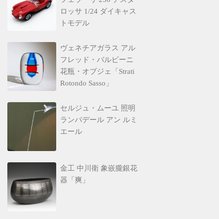
ロッサ 1/24 ダイキャス
トモデル
ヴェネチアガラス アル
フレッド・バルビーニ
花瓶・オブジェ「Strati
Rotondo Sasso」
セルジュ・ムーユ 照明
ランパデール アン ルミ
エール
金工 中川衛 象嵌朧銀花
器「爽」