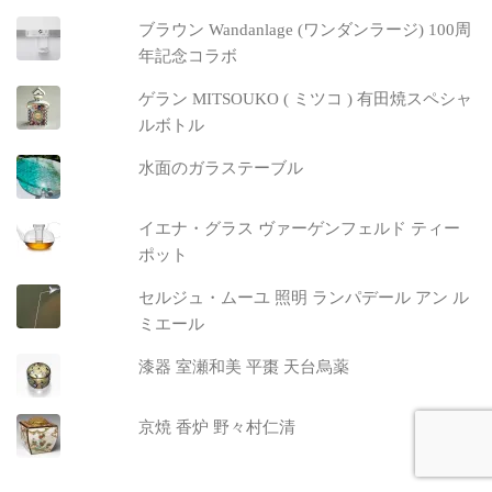
ブラウン Wandanlage (ワンダンラージ) 100周
年記念コラボ
ゲラン MITSOUKO ( ミツコ ) 有田焼スペシャ
ルボトル
水面のガラステーブル
イエナ・グラス ヴァーゲンフェルド ティー
ポット
セルジュ・ムーユ 照明 ランパデール アン ル
ミエール
漆器 室瀬和美 平棗 天台烏薬
京焼 香炉 野々村仁清