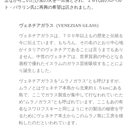
念ながらこのたび窯の火を一旦落とされ、１６代目のロベル
ト・バラリン氏に再興の希望は託されました。
ヴェネチアガラス（VENEZIAN GLASS）
ヴェネチアガラスは、７００年以上もの歴史と伝統を
今に伝えています。もちろん、その名のとおり中心地
がイタリアのヴェネチアであることは言うまでもあり
ません。中世のヴェネチアは、世界貿易の中心となる
過程で優れたイスラムのガラス芸術吸収することによ
り誕生しました。
ヴェネチアガラスを”ムラノガラス”とも呼びますが、
ムラノとはヴェネチア本島から北東約１.５kmにある
島で、ここでガラス製造が集中して行なわれていたた
め”ムラノガラス”とも呼ばれています。ここもあの有
名なスワロフスキーと同じようにその製法の秘密を守
るためにヴェネチア本土からこのムラノ島に工房を移
転したのだといわれています。