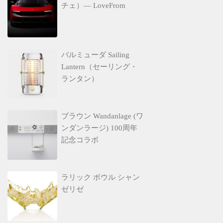
チェ）— LoveFrom
バルミューダ Sailing
Lantern（セーリング・
ランタン）
ブラウン Wandanlage (ワ
ンダンラージ) 100周年
記念コラボ
ラリック ボウル シャン
ゼリゼ