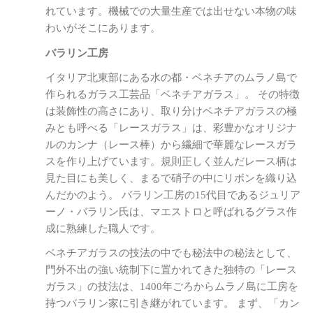
れています。機械での大量生産では出せない本物の味
わいがそこにあります。
バラリン工房
イタリア北東部にある水の都・ベネチアのムラノ島で
作られるガラス工芸品「ベネチアガラス」。 その特徴
は装飾性の高さにあり、取り分けベネチアガラスの極
みとも呼べる「レースガラス」は、彩豊かなオリジナ
ルのカンナ（レース棒）から繊細で華麗なレースガラ
スを作り上げています。規則正しく並んだレース柄は
見た目にも美しく、まるで硝子の中にリボンを織り込
んだかのよう。 バラリン工房の15代目であるジュリア
ーノ・バラリン氏は、マエストロと呼ばれるグラス作
成に熟練した職人です。
ベネチアガラスの技法の中でも秘法中の秘法として、
門外不出の強い統制下に置かれてきた独特の「レース
ガラス」の技法は、1400年ごろからムラノ島に工房を
持つバラリン家に引き継がれています。 まず、「カン