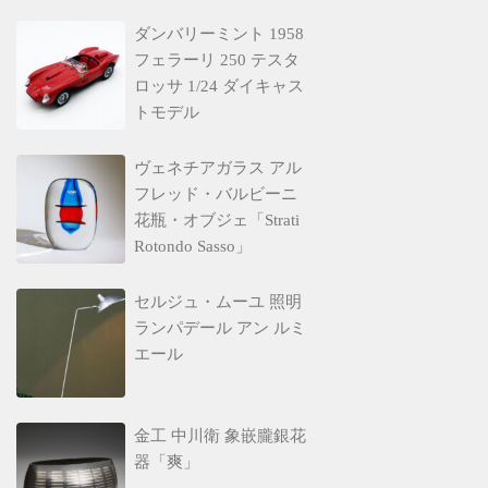
ダンバリーミント 1958
フェラーリ 250 テスタ
ロッサ 1/24 ダイキャス
トモデル
ヴェネチアガラス アル
フレッド・バルビーニ
花瓶・オブジェ「Strati
Rotondo Sasso」
セルジュ・ムーユ 照明
ランパデール アン ルミ
エール
金工 中川衛 象嵌朧銀花
器「爽」