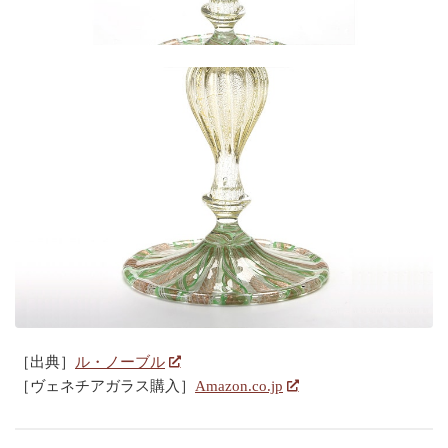
［出典］
ル・ノーブル
［ヴェネチアガラス購入］
Amazon.co.jp