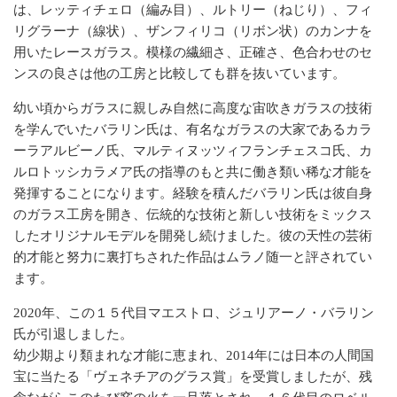
は、レッティチェロ（編み目）、ルトリー（ねじり）、フィ
リグラーナ（線状）、ザンフィリコ（リボン状）のカンナを
用いたレースガラス。模様の繊細さ、正確さ、色合わせのセ
ンスの良さは他の工房と比較しても群を抜いています。
幼い頃からガラスに親しみ自然に高度な宙吹きガラスの技術
を学んでいたバラリン氏は、有名なガラスの大家であるカラ
ーラアルビーノ氏、マルティヌッツィフランチェスコ氏、カ
ルロトッシカラメア氏の指導のもと共に働き類い稀な才能を
発揮することになります。経験を積んだバラリン氏は彼自身
のガラス工房を開き、伝統的な技術と新しい技術をミックス
したオリジナルモデルを開発し続けました。彼の天性の芸術
的才能と努力に裏打ちされた作品はムラノ随一と評されてい
ます。
2020年、この１５代目マエストロ、ジュリアーノ・バラリン
氏が引退しました。
幼少期より類まれな才能に恵まれ、2014年には日本の人間国
宝に当たる「ヴェネチアのグラス賞」を受賞しましたが、残