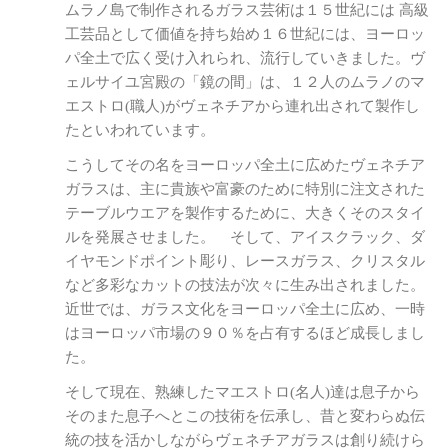
ムラノ島で制作されるガラス芸術は１５世紀には 高級
工芸品として価値を持ち始め１６世紀には、ヨーロッ
パ全土で広く受け入れられ、流行していきました。ヴ
ェルサイユ宮殿の「鏡の間」は、１２人のムラノのマ
エストロ(職人)がヴェネチアから連れ出されて製作し
たといわれています。
こうしてその名をヨーロッパ全土に広めたヴェネチア
ガラスは、主に貴族や富豪のために特別に注文された
テーブルウエアを製作するために、大きくそのスタイ
ルを発展させました。 そして、アイスクラック、ダ
イヤモンドポイント彫り、レースガラス、クリスタル
など多彩なカットの技法が次々に生み出されました。
近世では、ガラス文化をヨーロッパ全土に広め、一時
はヨーロッパ市場の９０％を占有するほど成長しまし
た。
そして現在、熟練したマエストロ(名人)達は息子から
そのまた息子へとこの技術を伝承し、昔と変わらぬ伝
統の技を活かしながらヴェネチアガラスは創り続けら