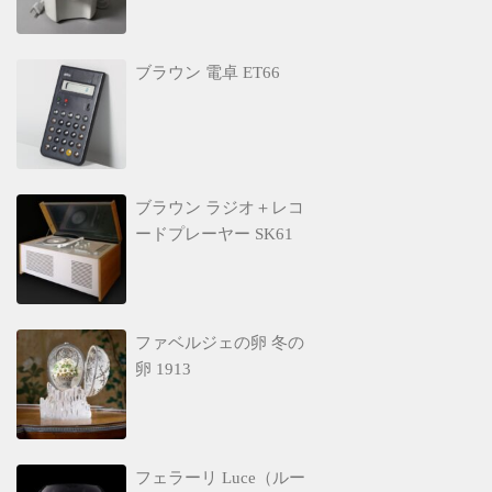
ブラウン 電卓 ET66
ブラウン ラジオ＋レコ
ードプレーヤー SK61
ファベルジェの卵 冬の
卵 1913
フェラーリ Luce（ルー