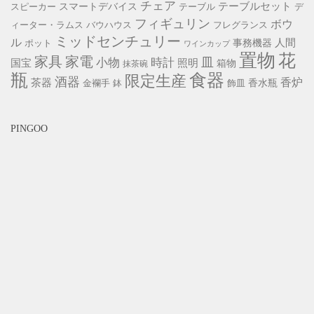
チェア
スマートデバイス
テーブルセット
スピーカー
テーブル
デ
フィギュリン
ボウ
ィーター・ラムス
バウハウス
フレグランス
ミッドセンチュリー
ル
事務機器
人間
ポット
ワインカップ
置物
花
家具
家電
小物
皿
時計
照明
国宝
箱物
抹茶碗
瓶
食器
限定生産
酒器
香炉
茶器
香水瓶
金襴手
鉢
飾皿
PINGOO