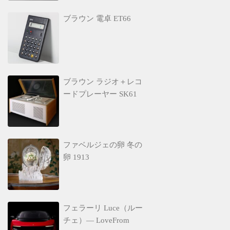
ブラウン 電卓 ET66
ブラウン ラジオ＋レコ
ードプレーヤー SK61
ファベルジェの卵 冬の
卵 1913
フェラーリ Luce（ルー
チェ）— LoveFrom