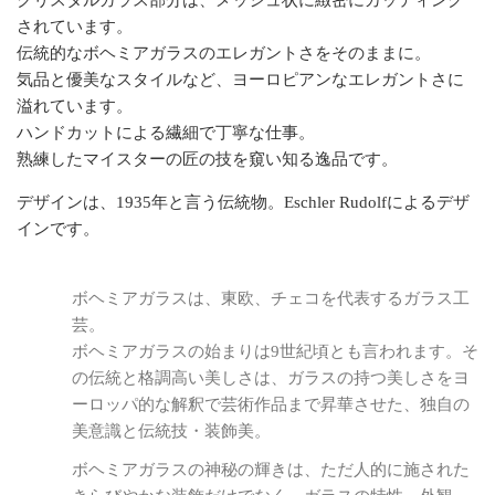
クリスタルガラス部分は、メッシュ状に緻密にカッティング
されています。
伝統的なボヘミアガラスのエレガントさをそのままに。
気品と優美なスタイルなど、ヨーロピアンなエレガントさに
溢れています。
ハンドカットによる繊細で丁寧な仕事。
熟練したマイスターの匠の技を窺い知る逸品です。
デザインは、1935年と言う伝統物。Eschler Rudolfによるデザ
インです。
ボヘミアガラスは、東欧、チェコを代表するガラス工
芸。
ボヘミアガラスの始まりは9世紀頃とも言われます。そ
の伝統と格調高い美しさは、ガラスの持つ美しさをヨ
ーロッパ的な解釈で芸術作品まで昇華させた、独自の
美意識と伝統技・装飾美。
ボヘミアガラスの神秘の輝きは、ただ人的に施された