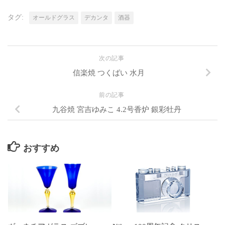
タグ:
オールドグラス
デカンタ
酒器
次の記事
信楽焼 つくばい 水月
前の記事
九谷焼 宮吉ゆみこ 4.2号香炉 銀彩牡丹
おすすめ