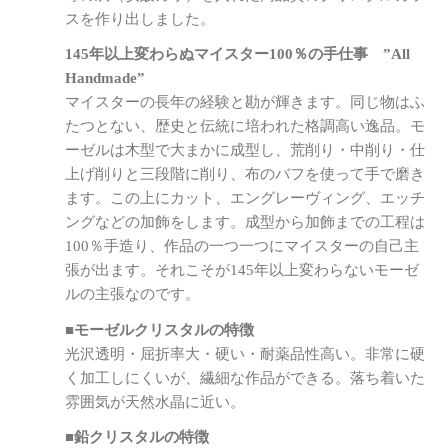
スを作り出しました。
145年以上変わらぬマイスター100％の手仕事 ”All
Handmade”
マイスターの長年の経験と勘が輝きます。同じ物はふ
たつとない、歴史と伝統に培われた格調高い逸品。モ
ーゼルは木型で大まかに成型し、荒削り・中削り・仕
上げ削りと三段階に削り、布のバフを使って手で磨き
ます。この上にカット、エングレーヴィング、エッチ
ングなどの加飾をします。成型から加飾までの工程は
100％手造り、作品の一つ一つにマイスターの自己主
張が出ます。それこそが145年以上変わらないモーゼ
ルの主張なのです。
■モーゼルクリスタルの特徴
光沢透明・屈折率大・硬い・耐薬品性高い。非常に硬
く加工しにくいが、繊細な作品ができる。落ち着いた
雰囲気が天然水晶に近い。
■鉛クリスタルの特徴