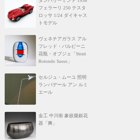
ダンバリーミント 1958
フェラーリ 250 テスタ
ロッサ 1/24 ダイキャス
トモデル
ヴェネチアガラス アル
フレッド・バルビーニ
花瓶・オブジェ「Strati
Rotondo Sasso」
セルジュ・ムーユ 照明
ランパデール アン ルミ
エール
金工 中川衛 象嵌朧銀花
器「爽」