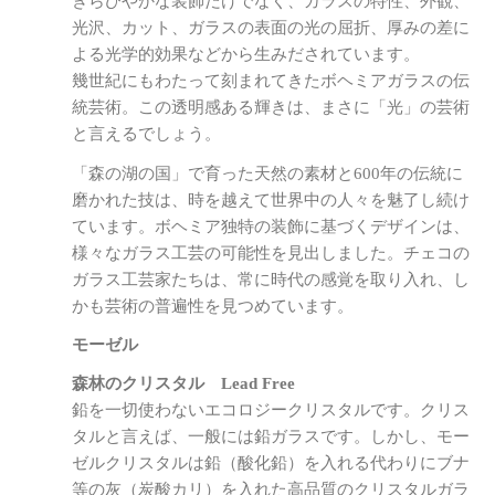
きらびやかな装飾だけでなく、ガラスの特性、外観、
光沢、カット、ガラスの表面の光の屈折、厚みの差に
よる光学的効果などから生みだされています。
幾世紀にもわたって刻まれてきたボヘミアガラスの伝
統芸術。この透明感ある輝きは、まさに「光」の芸術
と言えるでしょう。
「森の湖の国」で育った天然の素材と600年の伝統に
磨かれた技は、時を越えて世界中の人々を魅了し続け
ています。ボヘミア独特の装飾に基づくデザインは、
様々なガラス工芸の可能性を見出しました。チェコの
ガラス工芸家たちは、常に時代の感覚を取り入れ、し
かも芸術の普遍性を見つめています。
モーゼル
森林のクリスタル Lead Free
鉛を一切使わないエコロジークリスタルです。クリス
タルと言えば、一般には鉛ガラスです。しかし、モー
ゼルクリスタルは鉛（酸化鉛）を入れる代わりにブナ
等の灰（炭酸カリ）を入れた高品質のクリスタルガラ