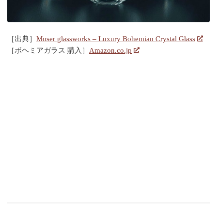
［出典］
Moser glassworks – Luxury Bohemian Crystal Glass
［ボヘミアガラス 購入］
Amazon.co.jp