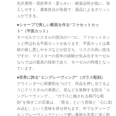
光沢透明・屈折率大・柔らかい・耐薬品性が低い。加
工しやすく、腐食技法が容易で、薬品によるポリッシ
ュができる。
■シャープで美しい断面を作る”ファセットカッ
ト”（平面カット）
モーゼルクリスタルの技法の一つに、ファセットカッ
トと呼ばれる平面カットがあります。平面カットは素
材の善し悪しやキズなどが目立ち、リスクの高い技法
ですが、マイスターの長年の経験が生み出すモーゼル
ならではの最高の技術であり、モーゼルの特徴となっ
ています。
■世界に誇る”エングレーヴィング”（ガラス彫刻）
グラインダーに研磨剤をつけて、作品を押し当てるよ
うにクリスタルの表面に、花などを装飾する技法「エ
ングレーヴィング」。”ガラスに施される精巧な彫
刻”を指すこの言葉は、「彫る」という意味と「心に刻
み込む」という意味を併せ持ちます。中でもディープ
エングレーヴィングといって硬い素材を非常に深く彫