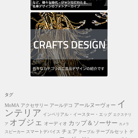
タグ
イ
アールヌーヴォー
MoMA
アクセサリー
アールデコ
ンテリア
インペリアル・イースター・エッグ
エクステリ
オブジェ
カップ＆ソーサー
オーディオ
ア
カメラ
チェア
スマートデバイス
テーブルセット
スピーカー
テーブル
デ