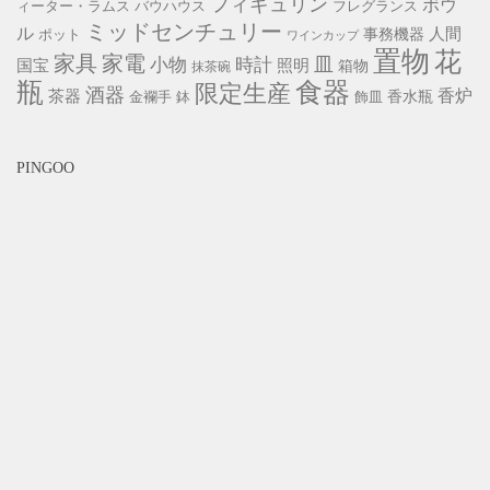
フィギュリン
ボウ
ィーター・ラムス
バウハウス
フレグランス
ミッドセンチュリー
ル
事務機器
人間
ポット
ワインカップ
置物
花
家具
家電
小物
皿
時計
照明
国宝
箱物
抹茶碗
瓶
食器
限定生産
酒器
香炉
茶器
香水瓶
金襴手
鉢
飾皿
PINGOO