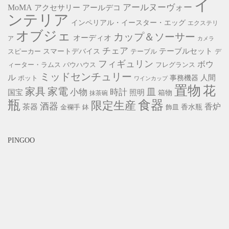
イ
アールヌーヴォー
MoMA
アクセサリー
アールデコ
ンテリア
インペリアル・イースター・エッグ
エクステリ
オブジェ
カップ＆ソーサー
オーディオ
ア
カメラ
チェア
スマートデバイス
テーブルセット
スピーカー
テーブル
デ
フィギュリン
ボウ
ィーター・ラムス
バウハウス
フレグランス
ミッドセンチュリー
ル
事務機器
人間
ポット
ワインカップ
置物
花
家具
家電
小物
皿
時計
照明
国宝
箱物
抹茶碗
瓶
食器
限定生産
酒器
香炉
茶器
香水瓶
金襴手
鉢
飾皿
PINGOO