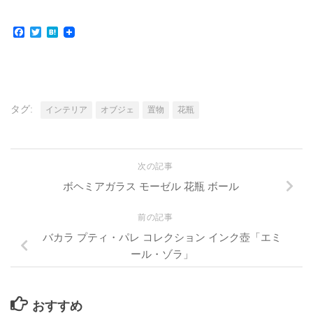
Facebook
Twitter
Hatena
タグ:
インテリア
オブジェ
置物
花瓶
次の記事
ボヘミアガラス モーゼル 花瓶 ボール
前の記事
バカラ プティ・パレ コレクション インク壺「エミ
ール・ゾラ」
おすすめ