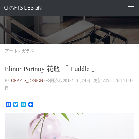
CRAFTS DESIGN
コンテンツへスキップ
アート
/
ガラス
Elinor Portnoy 花瓶 「 Puddle 」
BY
CRAFTS_DESIGN
· 公開済み
2018年6月24日
· 更新済み
2026年7月17
日
Facebook
Twitter
Hatena