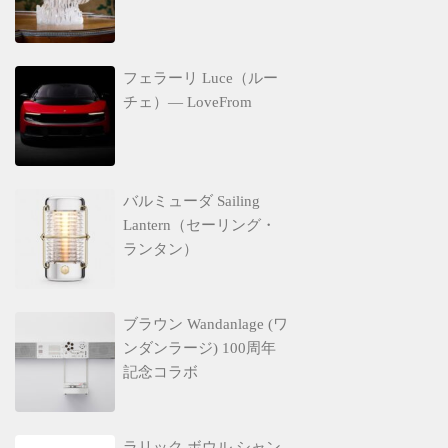
フェラーリ Luce（ルー
チェ）— LoveFrom
バルミューダ Sailing
Lantern（セーリング・
ランタン）
ブラウン Wandanlage (ワ
ンダンラージ) 100周年
記念コラボ
ラリック ボウル シャン