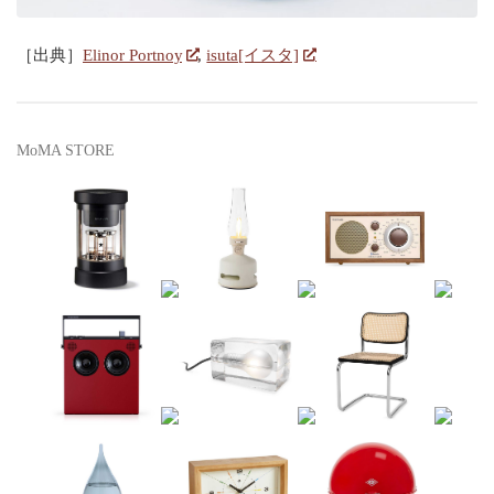
［出典］
Elinor Portnoy
,
isuta[イスタ]
MoMA STORE