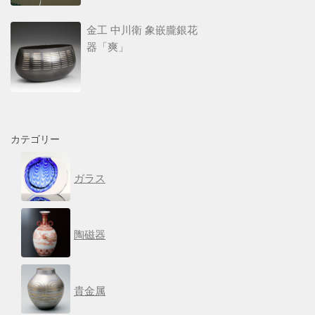
金工 中川衛 象嵌朧銀花
器「爽」
カテゴリー
ガラス
陶磁器
貴金属