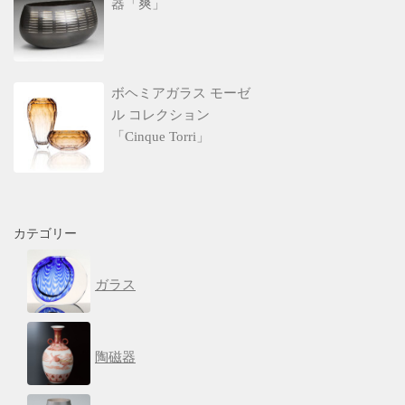
器「爽」
ボヘミアガラス モーゼ
ル コレクション
「Cinque Torri」
カテゴリー
ガラス
陶磁器