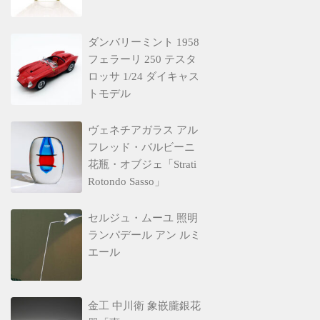
ダンバリーミント 1958
フェラーリ 250 テスタ
ロッサ 1/24 ダイキャス
トモデル
ヴェネチアガラス アル
フレッド・バルビーニ
花瓶・オブジェ「Strati
Rotondo Sasso」
セルジュ・ムーユ 照明
ランパデール アン ルミ
エール
金工 中川衛 象嵌朧銀花