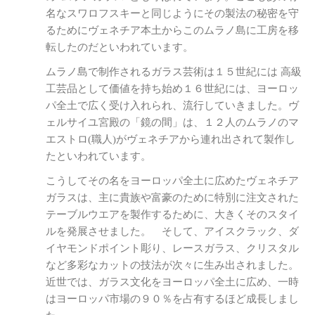
名なスワロフスキーと同じようにその製法の秘密を守
るためにヴェネチア本土からこのムラノ島に工房を移
転したのだといわれています。
ムラノ島で制作されるガラス芸術は１５世紀には 高級
工芸品として価値を持ち始め１６世紀には、ヨーロッ
パ全土で広く受け入れられ、流行していきました。ヴ
ェルサイユ宮殿の「鏡の間」は、１２人のムラノのマ
エストロ(職人)がヴェネチアから連れ出されて製作し
たといわれています。
こうしてその名をヨーロッパ全土に広めたヴェネチア
ガラスは、主に貴族や富豪のために特別に注文された
テーブルウエアを製作するために、大きくそのスタイ
ルを発展させました。 そして、アイスクラック、ダ
イヤモンドポイント彫り、レースガラス、クリスタル
など多彩なカットの技法が次々に生み出されました。
近世では、ガラス文化をヨーロッパ全土に広め、一時
はヨーロッパ市場の９０％を占有するほど成長しまし