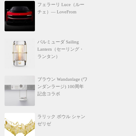
フェラーリ Luce（ルー
チェ）— LoveFrom
バルミューダ Sailing
Lantern（セーリング・
ランタン）
ブラウン Wandanlage (ワ
ンダンラージ) 100周年
記念コラボ
ラリック ボウル シャン
ゼリゼ