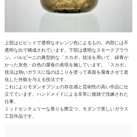
上部はビビッドで透明なオレンジ色によるもの。内部には不
透明な白で構成されています。下部は透明なスモークブラウ
ン。バルビーニの典型的な「スカボ」技法を用いて、緑青が
かった灰色・白色の腐食の表現を施しています。「スカボ」
技法は熱いガラスに塩のほこりを塗って表面を腐食させて老
化した外観を与える技法です。
これによりモダンオブジェの存在感と芸術性の高い作品に仕
立てています。ハンドメイドによる非常に複雑で洗練された
仕事。
ミッドセンチュリーな香りも際立つ、モダンで美しいガラス
工芸作品です。