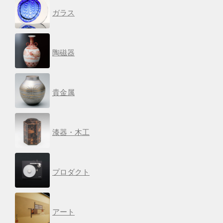
ガラス
陶磁器
貴金属
漆器・木工
プロダクト
アート