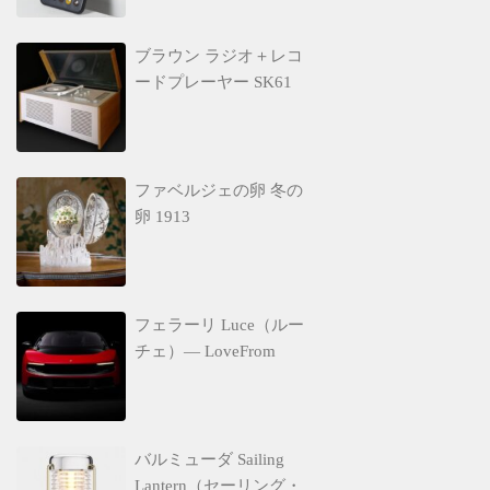
ブラウン ラジオ＋レコ
ードプレーヤー SK61
ファベルジェの卵 冬の
卵 1913
フェラーリ Luce（ルー
チェ）— LoveFrom
バルミューダ Sailing
Lantern（セーリング・