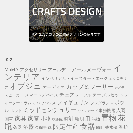
タグ
イ
アールヌーヴォー
MoMA
アクセサリー
アールデコ
ンテリア
インペリアル・イースター・エッグ
エクステリ
オブジェ
カップ＆ソーサー
オーディオ
ア
カメラ
チェア
スマートデバイス
テーブルセット
スピーカー
テーブル
デ
フィギュリン
ボウ
ィーター・ラムス
バウハウス
フレグランス
ミッドセンチュリー
ル
事務機器
人間
ポット
ワインカップ
置物
花
家具
家電
小物
皿
時計
照明
国宝
箱物
抹茶碗
瓶
食器
限定生産
酒器
香炉
茶器
香水瓶
金襴手
鉢
飾皿