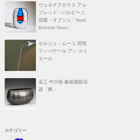
ヴェネチアガラス アル
フレッド・バルビーニ
花瓶・オブジェ「Strati
Rotondo Sasso」
セルジュ・ムーユ 照明
ランパデール アン ルミ
エール
金工 中川衛 象嵌朧銀花
器「爽」
カテゴリー