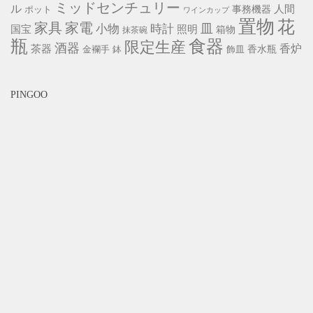
ミッドセンチュリー
ル
事務機器
人間
ポット
ワインカップ
置物
花
家具
家電
小物
皿
時計
照明
国宝
箱物
抹茶碗
瓶
食器
限定生産
酒器
香炉
茶器
香水瓶
金襴手
鉢
飾皿
PINGOO