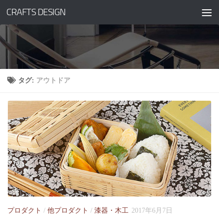
CRAFTS DESIGN
コンテンツへスキップ
タグ:
アウトドア
プロダクト
/
他プロダクト
/
漆器・木工
2017年6月7日