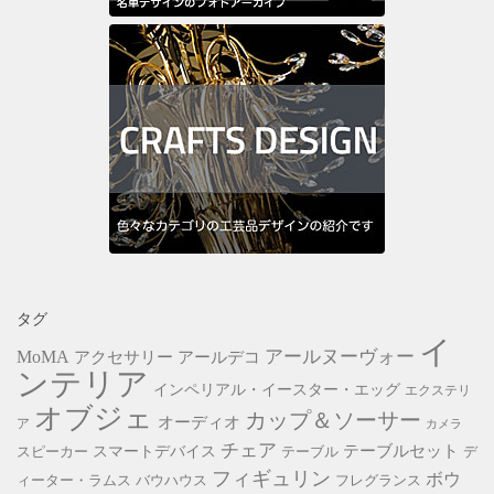
タグ
イ
アールヌーヴォー
MoMA
アクセサリー
アールデコ
ンテリア
インペリアル・イースター・エッグ
エクステリ
オブジェ
カップ＆ソーサー
オーディオ
ア
カメラ
チェア
スマートデバイス
テーブルセット
スピーカー
テーブル
デ
フィギュリン
ボウ
ィーター・ラムス
バウハウス
フレグランス