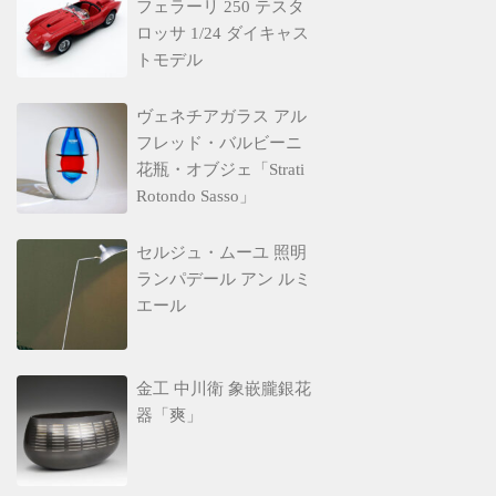
フェラーリ 250 テスタ
ロッサ 1/24 ダイキャス
トモデル
ヴェネチアガラス アル
フレッド・バルビーニ
花瓶・オブジェ「Strati
Rotondo Sasso」
セルジュ・ムーユ 照明
ランパデール アン ルミ
エール
金工 中川衛 象嵌朧銀花
器「爽」