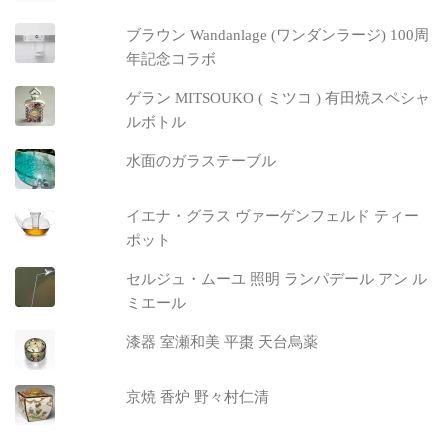
ブラウン Wandanlage (ワンダンラージ) 100周
年記念コラボ
ゲラン MITSOUKO ( ミツコ ) 有田焼スペシャ
ルボトル
水面のガラステーブル
イエナ・グラス ヴァーゲンフェルド ティー
ポット
セルジュ・ムーユ 照明 ランパデール アン ル
ミエール
漆器 室瀬和美 平棗 天台烏薬
京焼 香炉 野々村仁清