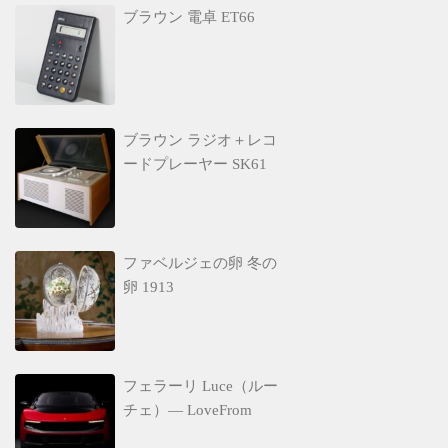
ブラウン 電卓 ET66
ブラウン ラジオ＋レコ
ードプレーヤー SK61
ファベルジェの卵 冬の
卵 1913
フェラーリ Luce（ルー
チェ）— LoveFrom