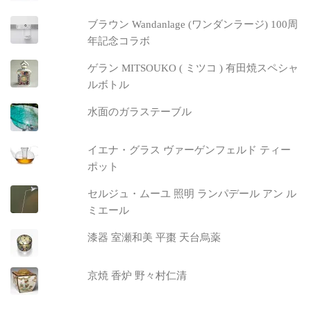
ブラウン Wandanlage (ワンダンラージ) 100周
年記念コラボ
ゲラン MITSOUKO ( ミツコ ) 有田焼スペシャ
ルボトル
水面のガラステーブル
イエナ・グラス ヴァーゲンフェルド ティー
ポット
セルジュ・ムーユ 照明 ランパデール アン ル
ミエール
漆器 室瀬和美 平棗 天台烏薬
京焼 香炉 野々村仁清