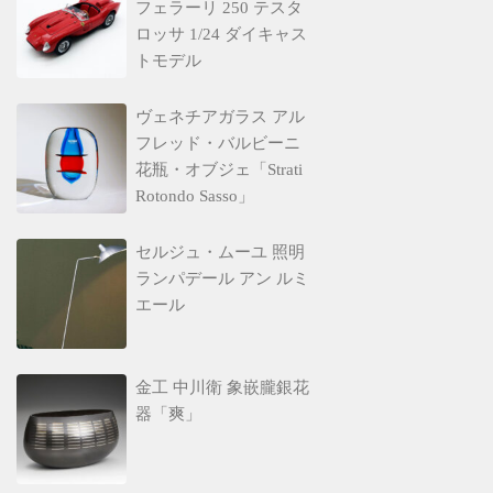
フェラーリ 250 テスタ
ロッサ 1/24 ダイキャス
トモデル
ヴェネチアガラス アル
フレッド・バルビーニ
花瓶・オブジェ「Strati
Rotondo Sasso」
セルジュ・ムーユ 照明
ランパデール アン ルミ
エール
金工 中川衛 象嵌朧銀花
器「爽」