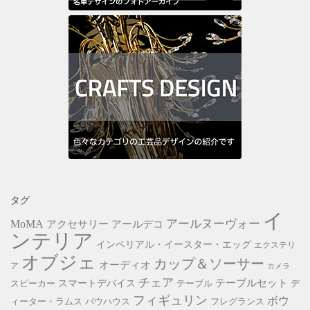
タグ
イ
アールヌーヴォー
MoMA
アクセサリー
アールデコ
ンテリア
インペリアル・イースター・エッグ
エクステリ
オブジェ
カップ＆ソーサー
オーディオ
ア
カメラ
チェア
スマートデバイス
テーブルセット
スピーカー
テーブル
デ
フィギュリン
ボウ
ィーター・ラムス
バウハウス
フレグランス