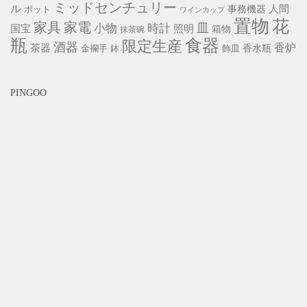
ミッドセンチュリー
ル
事務機器
人間
ポット
ワインカップ
置物
花
家具
家電
小物
皿
時計
照明
国宝
箱物
抹茶碗
瓶
食器
限定生産
酒器
香炉
茶器
香水瓶
金襴手
鉢
飾皿
PINGOO