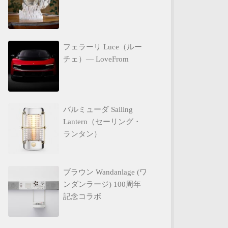
フェラーリ Luce（ルー
チェ）— LoveFrom
バルミューダ Sailing
Lantern（セーリング・
ランタン）
ブラウン Wandanlage (ワ
ンダンラージ) 100周年
記念コラボ