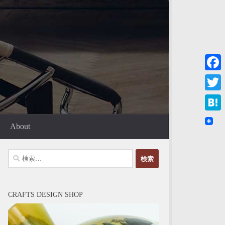
Faceb
Twitte
Haten
About
検
索:
CRAFTS DESIGN SHOP