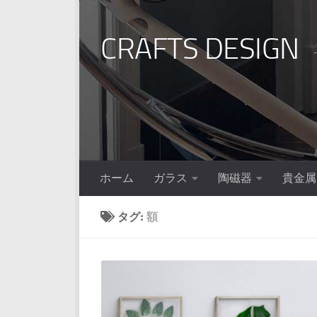
コンテンツへスキップ
CRAFTS DESIGN
ホーム
ガラス
陶磁器
貴金属
タグ:
額