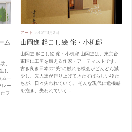
アート
2016年3月2日
レーム
山岡進 起こし絵 侘・小机邸
山岡進 起こし絵 侘・小机邸 山岡進は、東京台
東区に工房を構える作家・アーティストです。
北欧、
古き良き日本の“美”に触れる機会がどんどん減
生し
少し、先人達が作り上げてきたすばらしい物た
（ムー
ちが、日々失われていく。 そんな現代に危機感
フレー
を抱き、失われていく...
れたフ