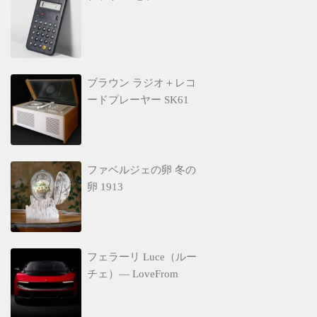
ブラウン ラジオ＋レコ
ードプレーヤー SK61
ファベルジェの卵 冬の
卵 1913
フェラーリ Luce（ルー
チェ）— LoveFrom