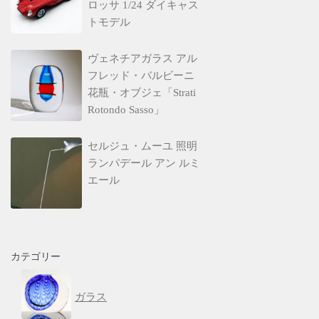
ロッサ 1/24 ダイキャス
トモデル
ヴェネチアガラス アル
フレッド・バルビーニ
花瓶・オブジェ「Strati
Rotondo Sasso」
セルジュ・ムーユ 照明
ランパデール アン ルミ
エール
カテゴリー
ガラス