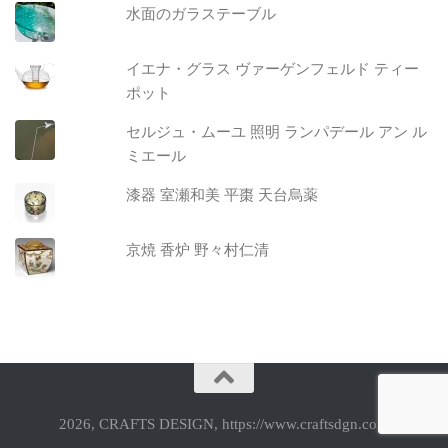
水面のガラステーブル
イエナ・グラス ヴァーゲンフェルド ティー
ポット
セルジュ・ムーユ 照明 ランパデール アン ル
ミエール
漆器 室瀬和美 平棗 天台烏薬
京焼 香炉 野々村仁清
2026, CRAFTS DESIGN, https://www.craftsdgn.com