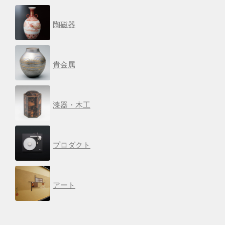
陶磁器
貴金属
漆器・木工
プロダクト
アート