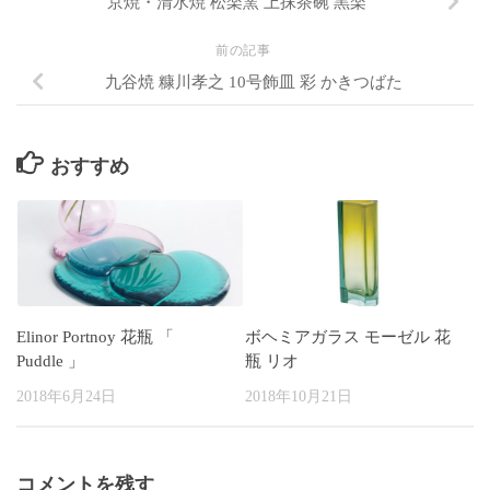
京焼・清水焼 松楽窯 上抹茶碗 黒楽
前の記事
九谷焼 糠川孝之 10号飾皿 彩 かきつばた
おすすめ
Elinor Portnoy 花瓶 「
ボヘミアガラス モーゼル 花
Puddle 」
瓶 リオ
2018年6月24日
2018年10月21日
コメントを残す