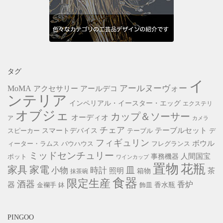
タグ
イ
アールヌーヴォー
MoMA
アクセサリー
アールデコ
ンテリア
インペリアル・イースター・エッグ
エクステリ
オブジェ
カップ＆ソーサー
オーディオ
ア
カメラ
チェア
スマートデバイス
テーブルセット
スピーカー
テーブル
デ
フィギュリン
ボウル
ィーター・ラムス
バウハウス
フレグランス
ミッドセンチュリー
事務機器
人間国宝
ポット
ワインカップ
置物
花瓶
家具
家電
皿
小物
時計
照明
茶
箱物
抹茶碗
食器
限定生産
酒器
香炉
器
香水瓶
金襴手
鉢
飾皿
PINGOO