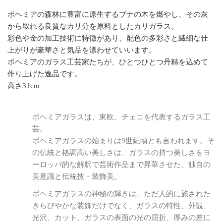
ボヘミアの森林に豊富に原生するブナの木を燃やし、その灰
から取れる良質なカリ分を原料としたカリガラス。
彩色や金の加工技術に特徴があり、配色の多彩さと繊細な仕
上がりが豪華さと気品を漂わせていいます。
ボヘミアのガラス工芸家たちが、ひとつひとつ丹精を込めて
作り上げた逸品です。
高さ31cm
ボヘミアガラスは、東欧、チェコを代表するガラス工
芸。
ボヘミアガラスの始まりは9世紀頃とも言われます。そ
の伝統と格調高い美しさは、ガラスの持つ美しさをヨ
ーロッパ的な解釈で芸術作品まで昇華させた、独自の
美意識と伝統技・装飾美。
ボヘミアガラスの神秘の輝きは、ただ人的に施された
きらびやかな装飾だけでなく、ガラスの特性、外観、
光沢、カット、ガラスの表面の光の屈折、厚みの差に