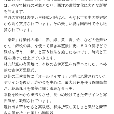
は、やがて憧れの対象となり、西洋の磁器文化に大きな影響
を与えます。
当時の文様は古伊万里様式と呼ばれ、今なお世界中の愛好家
から高く支持されています。その美しい姿は国内外で今も絶
賛されています。
「染錦」は染付の器に、赤、緑、黄、青、金、などの色鮮や
かな「錦絵の具」を使って描き本窯後に更に８００度ほどで
醸成を行う、「錦」と言う技法を施したものです。時間と工
程を掛けて仕上げていきます。
林九郎窯の有田焼は、本物の古伊万里をお手本とした、本格
的な古伊万里様式。
欧州の王侯貴族に「オールドイマリ」と呼ばれ愛されていた
デザインを復活。赤や金を中心に、最大36色を使う絢爛豪華
さ。花鳥風月を優美に描く繊細なタッチ。
本物を欧米から里帰りさせ、見つめ続けてきたデザインと雰
囲気が、凝縮されています。
溢れ出す華やかさと高級感。和洋折衷な美しさと気品と豪華
さを併せ持った美しい陶磁器。