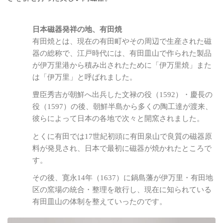
日本磁器発祥の地、有田焼
有田焼とは、現在の有田町やその周辺で生産された磁
器の総称で、江戸時代には、有田皿山で作られた製品
が伊万里港から積み出されたために「伊万里焼」また
は「伊万里」と呼ばれました。
豊臣秀吉が朝鮮へ出兵した文禄の役（1592）・慶長の
役（1597）の後、朝鮮半島から多くの陶工達が渡来、
彼らによって日本の各地で次々と開窯されました。
とくに有田では17世紀初頭に有田泉山で良質の磁器原
料が発見され、日本で最初に磁器が焼かれたところで
す。
その後、寛永14年（1637）に鍋島藩が伊万里・有田地
区の窯場の統合・整理を敢行し、現在に知られている
有田皿山の体制を整えていったのです。