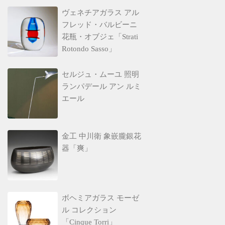
ヴェネチアガラス アル
フレッド・バルビーニ
花瓶・オブジェ「Strati
Rotondo Sasso」
セルジュ・ムーユ 照明
ランパデール アン ルミ
エール
金工 中川衛 象嵌朧銀花
器「爽」
ボヘミアガラス モーゼ
ル コレクション
「Cinque Torri」