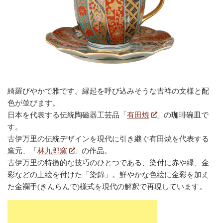
綺羅びやかで雅です。縁起を呼び込みそうな吉祥の文様と配
色が並びます。
日本を代表する伝統陶磁器工芸品「
有田焼
」の珈琲碗皿で
す。
古伊万里の伝統デザインを現代に引き継ぐ有田焼を代表する
窯元、「
林九郎窯
」の作品。
古伊万里の特徴的な技巧のひとつである、染付に赤や緑、金
彩などの上絵を付けた「染錦」。鮮やかな色絵に金彩を加え
た金襴手(きんらんで)様式を現代の解釈で再現しています。