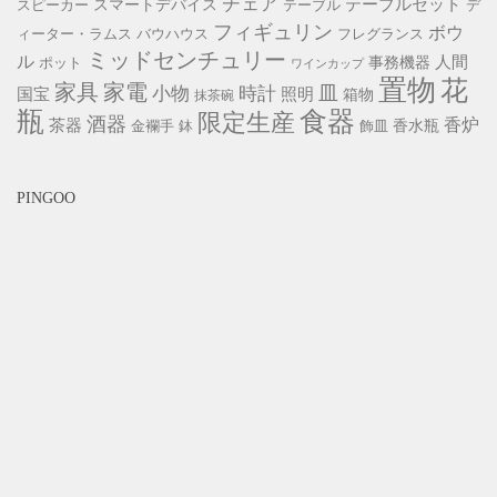
チェア
スマートデバイス
テーブルセット
スピーカー
テーブル
デ
フィギュリン
ボウ
ィーター・ラムス
バウハウス
フレグランス
ミッドセンチュリー
ル
事務機器
人間
ポット
ワインカップ
置物
花
家具
家電
小物
皿
時計
照明
国宝
箱物
抹茶碗
瓶
食器
限定生産
酒器
香炉
茶器
香水瓶
金襴手
鉢
飾皿
PINGOO