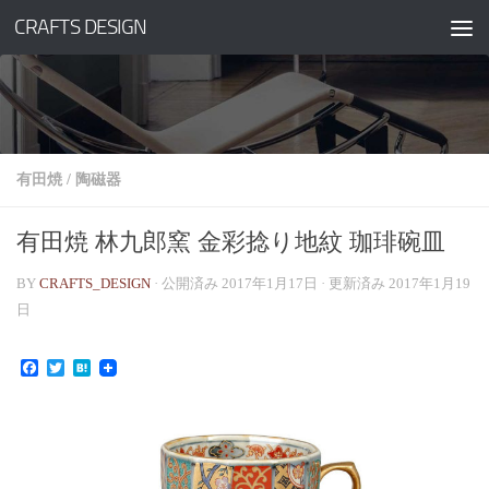
CRAFTS DESIGN
コンテンツへスキップ
有田焼
/
陶磁器
有田焼 林九郎窯 金彩捻り地紋 珈琲碗皿
BY
CRAFTS_DESIGN
· 公開済み
2017年1月17日
· 更新済み
2017年1月19
日
Facebook
Twitter
Hatena