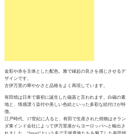
金彩や赤を主体とした配色。雅で縁起の良さを感じさせるデ
ザインです。
古伊万里の華やかさと品格をよく再現しています。
有田焼は日本で最初に誕生した磁器と言われます。白磁の素
地と、情感漂う染付や美しい色絵といった多彩な絵付けが特
徴。
江戸時代、17世紀に入ると、有田で生産された焼物はオラン
ダ東インド会社によって伊万里港からヨーロッパへと輸出さ
れました。“Imari”という名で王侯貴族たちを魅了した有田焼