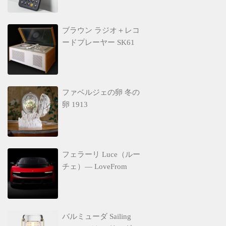
ブラウン ラジオ＋レコ
ードプレーヤー SK61
ファベルジェの卵 冬の
卵 1913
フェラーリ Luce（ルー
チェ）— LoveFrom
バルミューダ Sailing