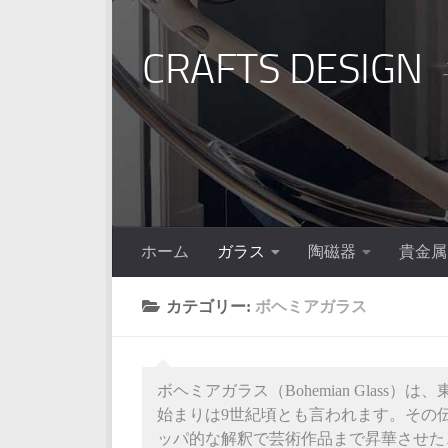
コンテンツへスキップ
CRAFTS DESIGN
ホーム
ガラス
陶磁器
貴金属
カテゴリー:
ボヘミアガラス
ボヘミアガラス（Bohemian Glass
始まりは9世紀頃とも言われます。その
ッパ的な解釈で芸術作品まで昇華させた