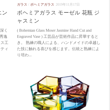
ガラス
/
ボヘミアガラス
2019年11月17日
エン
ボヘミアガラス モーゼル 花瓶 ジ
ャスミン
 ) 深く
( Bohemian Glass Moser Jasmine Hand Cut and
秀逸
Engraved Vase ) 工芸品が芸術作品に昇華すると
ラス工
き。 熟練の職人による、ハンドメイドの卓越し
ンティ
た技に触れる喜びを感じます。伝統と熟練によ
り培わ...