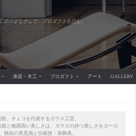
工芸のまなざしで、プロダクトを読む。
漆器・木工
プロダクト
アート
GALLERY
）は、東欧、チェコを代表するガラス工芸。
伝統と格調高い美しさは、ガラスの持つ美しさをヨーロ
、独自の美意識と伝統技・装飾美。