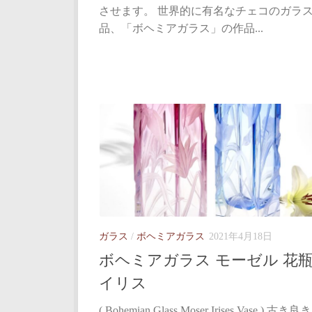
させます。 世界的に有名なチェコのガラ
品、「ボヘミアガラス」の作品...
ガラス
/
ボヘミアガラス
2021年4月18日
ボヘミアガラス モーゼル 花瓶
イリス
( Bohemian Glass Moser Irises Vase ) 古き