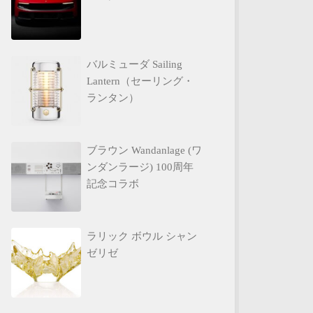
バルミューダ Sailing
Lantern（セーリング・
ランタン）
ブラウン Wandanlage (ワ
ンダンラージ) 100周年
記念コラボ
ラリック ボウル シャン
ゼリゼ