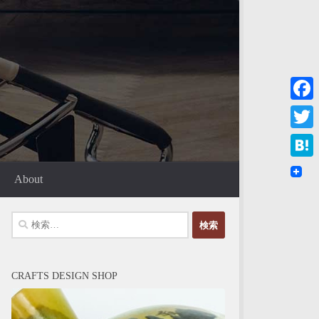
Faceb
Twitte
Haten
About
検
索:
CRAFTS DESIGN SHOP