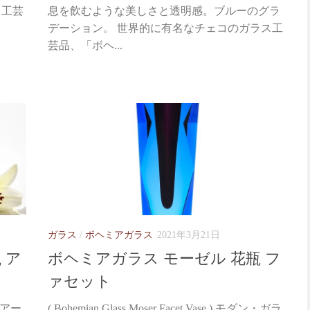
ス工芸
息を飲むような美しさと透明感。ブルーのグラ
デーション。 世界的に有名なチェコのガラス工
芸品、「ボヘ...
ガラス
/
ボヘミアガラス
2021年3月21日
 ア
ボヘミアガラス モーゼル 花瓶 フ
ァセット
良きアー
( Bohemian Glass Moser Facet Vase ) モダン・ガラ