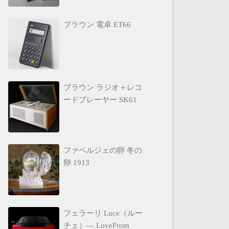
ブラウン 電卓 ET66
ブラウン ラジオ＋レコ
ードプレーヤー SK61
ファベルジェの卵 冬の
卵 1913
フェラーリ Luce（ルー
チェ）— LoveFrom