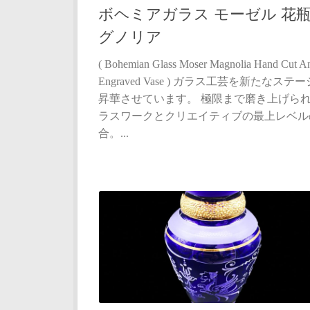
ボヘミアガラス モーゼル 花瓶
グノリア
( Bohemian Glass Moser Magnolia Hand Cut A
Engraved Vase ) ガラス工芸を新たなステ
昇華させています。 極限まで磨き上げら
ラスワークとクリエイティブの最上レベル
合。...