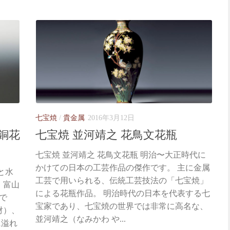
七宝焼
/
貴金属
2016年3月12日
銅花
七宝焼 並河靖之 花鳥文花瓶
七宝焼 並河靖之 花鳥文花瓶 明治〜大正時代に
かけての日本の工芸作品の傑作です。 主に金属
と水
工芸で用いられる、伝統工芸技法の「七宝焼」
、富山
による花瓶作品。 明治時代の日本を代表する七
で
宝家であり、七宝焼の世界では非常に高名な、
財）、
並河靖之（なみかわ や...
に溢れ