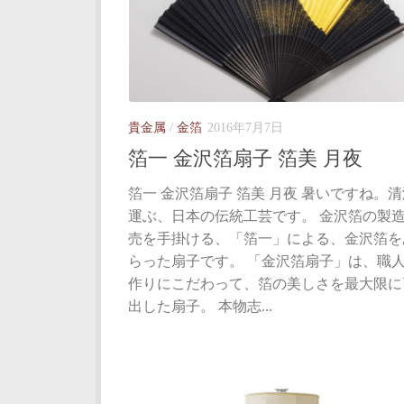
貴金属
/
金箔
2016年7月7日
箔一 金沢箔扇子 箔美 月夜
箔一 金沢箔扇子 箔美 月夜 暑いですね。
運ぶ、日本の伝統工芸です。 金沢箔の製
売を手掛ける、「箔一」による、金沢箔を
らった扇子です。 「金沢箔扇子」は、職
作りにこだわって、箔の美しさを最大限に
出した扇子。 本物志...