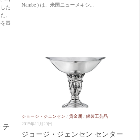
Nambe ) は、米国ニューメキシ...
錬した
いた、
のを器
ジョージ・ジェンセン
/
貴金属
/
銀製工芸品
2015年11月29日
 テ
ジョージ・ジェンセン センター