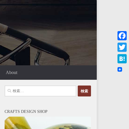
Faceb
Twitte
Haten
About
検
索:
CRAFTS DESIGN SHOP