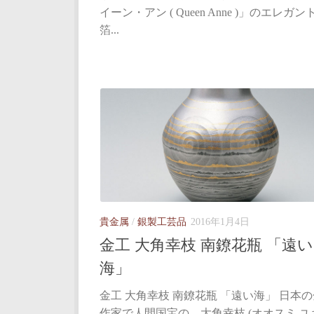
イーン・アン ( Queen Anne )」のエレガ
箔...
貴金属
/
銀製工芸品
2016年1月4日
金工 大角幸枝 南鐐花瓶 「遠い
海」
金工 大角幸枝 南鐐花瓶 「遠い海」 日本
作家で人間国宝の、大角幸枝 (オオスミ ユ