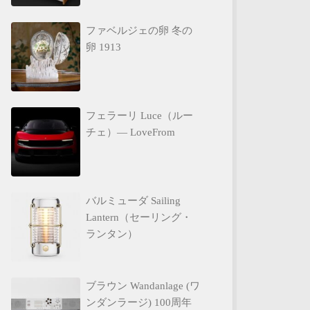
ファベルジェの卵 冬の
卵 1913
フェラーリ Luce（ルー
チェ）— LoveFrom
バルミューダ Sailing
Lantern（セーリング・
ランタン）
ブラウン Wandanlage (ワ
ンダンラージ) 100周年