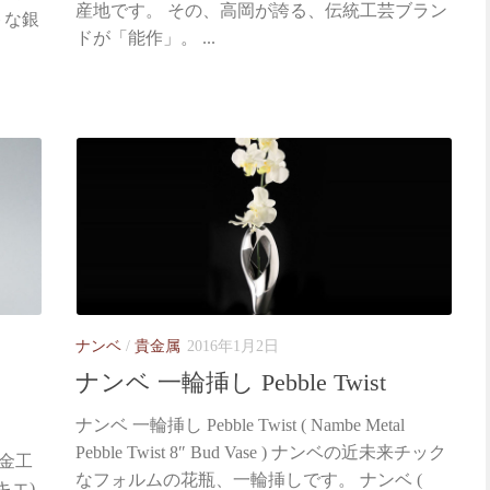
産地です。 その、高岡が誇る、伝統工芸ブラン
ントな銀
ドが「能作」。 ...
ナンベ
/
貴金属
2016年1月2日
ナンベ 一輪挿し Pebble Twist
ナンベ 一輪挿し Pebble Twist ( Nambe Metal
Pebble Twist 8″ Bud Vase ) ナンベの近未来チック
の金工
なフォルムの花瓶、一輪挿しです。 ナンベ (
キエ)