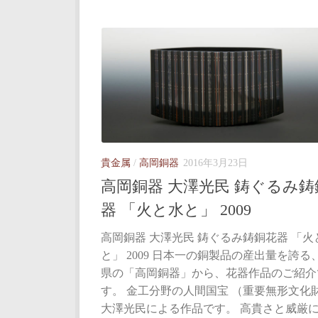
貴金属
/
高岡銅器
2016年3月23日
高岡銅器 大澤光民 鋳ぐるみ鋳
器 「火と水と」 2009
高岡銅器 大澤光民 鋳ぐるみ鋳銅花器 「火
と」 2009 日本一の銅製品の産出量を誇る
県の「高岡銅器」から、花器作品のご紹介
す。 金工分野の人間国宝 （重要無形文化
大澤光民による作品です。 高貴さと威厳