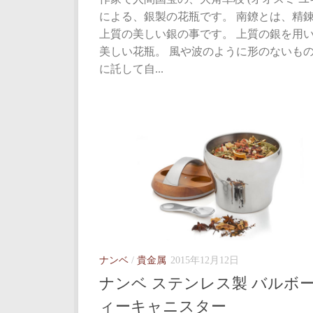
による、銀製の花瓶です。 南鐐とは、精
上質の美しい銀の事です。 上質の銀を用
美しい花瓶。 風や波のように形のないも
に託して自...
ナンベ
/
貴金属
2015年12月12日
ナンベ ステンレス製 バルボー
ィーキャニスター