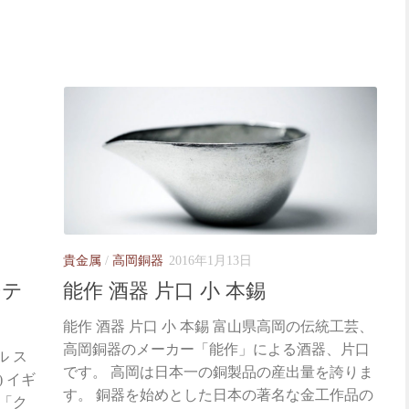
貴金属
/
高岡銅器
2016年1月13日
ーテ
能作 酒器 片口 小 本錫
能作 酒器 片口 小 本錫 富山県高岡の伝統工芸、
高岡銅器のメーカー「能作」による酒器、片口
ル ス
です。 高岡は日本一の銅製品の産出量を誇りま
 ) イギ
す。 銅器を始めとした日本の著名な金工作品の
「ク