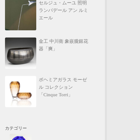
セルジュ・ムーユ 照明
ランパデール アン ルミ
エール
金工 中川衛 象嵌朧銀花
器「爽」
ボヘミアガラス モーゼ
ル コレクション
「Cinque Torri」
カテゴリー