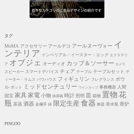
タグ
イ
アールヌーヴォー
MoMA
アクセサリー
アールデコ
ンテリア
インペリアル・イースター・エッグ
エクステリ
オブジェ
カップ＆ソーサー
オーディオ
ア
カメラ
チェア
スマートデバイス
テーブルセット
スピーカー
テーブル
デ
フィギュリン
ボウ
ィーター・ラムス
バウハウス
フレグランス
ミッドセンチュリー
ル
事務機器
人間
ポット
ワインカップ
置物
花
家具
家電
小物
皿
時計
照明
国宝
箱物
抹茶碗
瓶
食器
限定生産
酒器
香炉
茶器
香水瓶
金襴手
鉢
飾皿
PINGOO