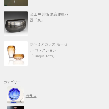
金工 中川衛 象嵌朧銀花
器「爽」
ボヘミアガラス モーゼ
ル コレクション
「Cinque Torri」
カテゴリー
ガラス