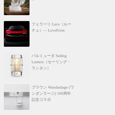
フェラーリ Luce（ルー
チェ）— LoveFrom
バルミューダ Sailing
Lantern（セーリング・
ランタン）
ブラウン Wandanlage (ワ
ンダンラージ) 100周年
記念コラボ