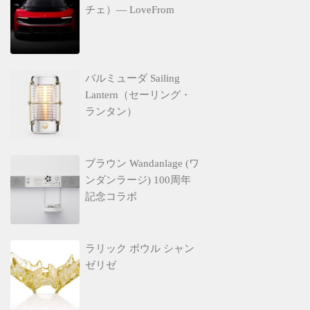
チェ）— LoveFrom
バルミューダ Sailing
Lantern（セーリング・
ランタン）
ブラウン Wandanlage (ワ
ンダンラージ) 100周年
記念コラボ
ラリック ボウル シャン
ゼリゼ