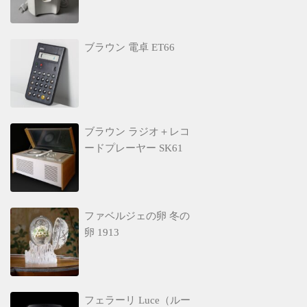
ブラウン 電卓 ET66
ブラウン ラジオ＋レコ
ードプレーヤー SK61
ファベルジェの卵 冬の
卵 1913
フェラーリ Luce（ルー