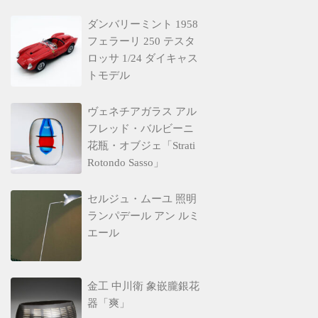
ダンバリーミント 1958
フェラーリ 250 テスタ
ロッサ 1/24 ダイキャス
トモデル
ヴェネチアガラス アル
フレッド・バルビーニ
花瓶・オブジェ「Strati
Rotondo Sasso」
セルジュ・ムーユ 照明
ランパデール アン ルミ
エール
金工 中川衛 象嵌朧銀花
器「爽」