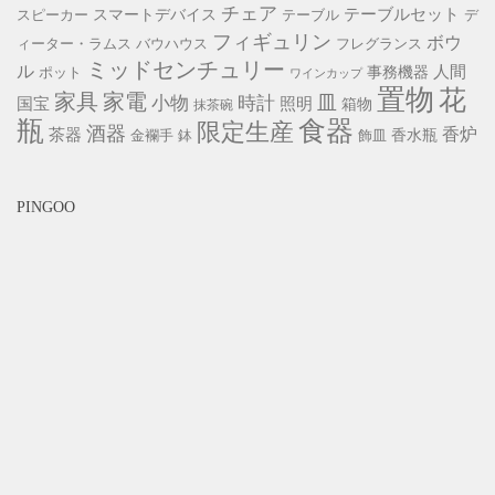
チェア
スマートデバイス
テーブルセット
スピーカー
テーブル
デ
フィギュリン
ボウ
ィーター・ラムス
バウハウス
フレグランス
ミッドセンチュリー
ル
事務機器
人間
ポット
ワインカップ
置物
花
家具
家電
小物
皿
時計
照明
国宝
箱物
抹茶碗
瓶
食器
限定生産
酒器
香炉
茶器
香水瓶
金襴手
鉢
飾皿
PINGOO