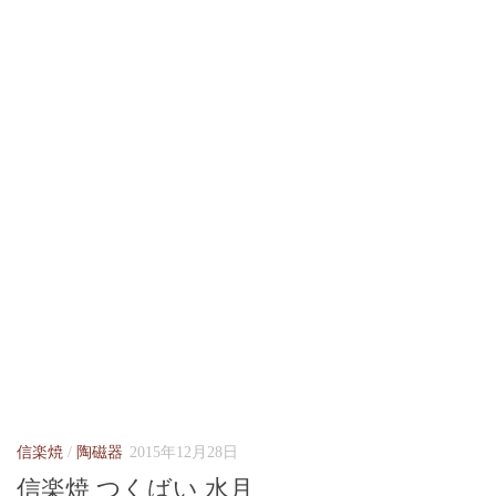
信楽焼
/
陶磁器
2015年12月28日
信楽焼 つくばい 水月