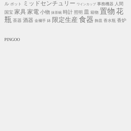
ミッドセンチュリー
ル
事務機器
人間
ポット
ワインカップ
置物
花
家具
家電
小物
皿
時計
照明
国宝
箱物
抹茶碗
瓶
食器
限定生産
酒器
香炉
茶器
香水瓶
金襴手
鉢
飾皿
PINGOO