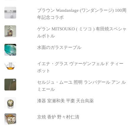
ブラウン Wandanlage (ワンダンラージ) 100周
年記念コラボ
ゲラン MITSOUKO ( ミツコ ) 有田焼スペシャ
ルボトル
水面のガラステーブル
イエナ・グラス ヴァーゲンフェルド ティー
ポット
セルジュ・ムーユ 照明 ランパデール アン ル
ミエール
漆器 室瀬和美 平棗 天台烏薬
京焼 香炉 野々村仁清