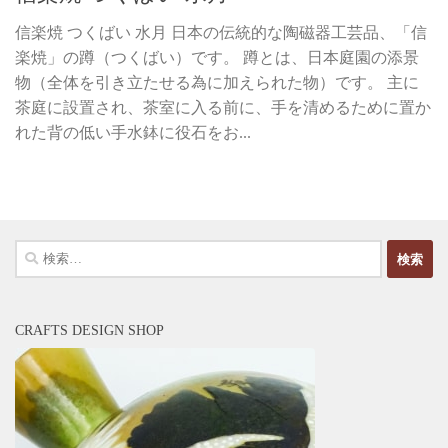
信楽焼 つくばい 水月 日本の伝統的な陶磁器工芸品、「信
楽焼」の蹲（つくばい）です。 蹲とは、日本庭園の添景
物（全体を引き立たせる為に加えられた物）です。 主に
茶庭に設置され、茶室に入る前に、手を清めるために置か
れた背の低い手水鉢に役石をお...
検
索:
CRAFTS DESIGN SHOP