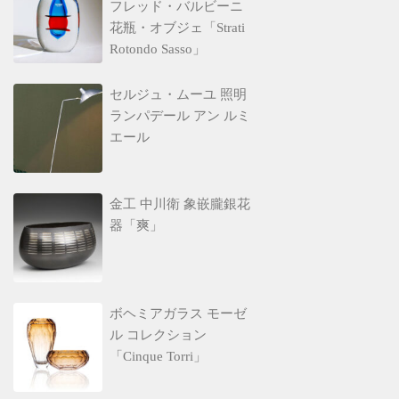
フレッド・バルビーニ
花瓶・オブジェ「Strati
Rotondo Sasso」
セルジュ・ムーユ 照明
ランパデール アン ルミ
エール
金工 中川衛 象嵌朧銀花
器「爽」
ボヘミアガラス モーゼ
ル コレクション
「Cinque Torri」