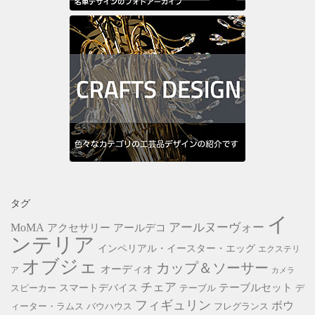
タグ
イ
アールヌーヴォー
MoMA
アクセサリー
アールデコ
ンテリア
インペリアル・イースター・エッグ
エクステリ
オブジェ
カップ＆ソーサー
オーディオ
ア
カメラ
チェア
スマートデバイス
テーブルセット
スピーカー
テーブル
デ
フィギュリン
ボウ
ィーター・ラムス
バウハウス
フレグランス