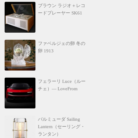
ブラウン ラジオ＋レコ
ードプレーヤー SK61
ファベルジェの卵 冬の
卵 1913
フェラーリ Luce（ルー
チェ）— LoveFrom
バルミューダ Sailing
Lantern（セーリング・
ランタン）