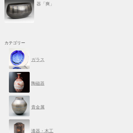
器「爽」
カテゴリー
ガラス
陶磁器
貴金属
漆器・木工