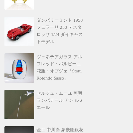
ダンバリーミント 1958
フェラーリ 250 テスタ
ロッサ 1/24 ダイキャス
トモデル
ヴェネチアガラス アル
フレッド・バルビーニ
花瓶・オブジェ「Strati
Rotondo Sasso」
セルジュ・ムーユ 照明
ランパデール アン ルミ
エール
金工 中川衛 象嵌朧銀花