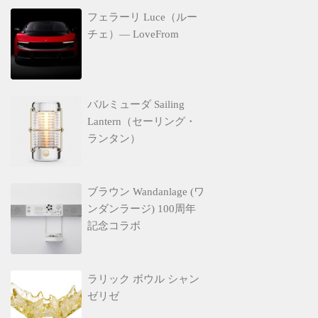
フェラーリ Luce（ルー
チェ）— LoveFrom
バルミューダ Sailing
Lantern（セーリング・
ランタン）
ブラウン Wandanlage (ワ
ンダンラージ) 100周年
記念コラボ
ラリック ボウル シャン
ゼリゼ