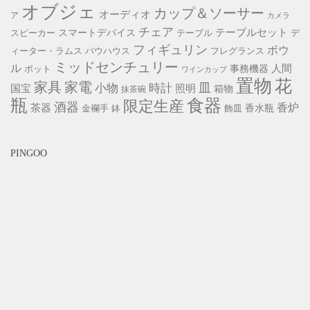
オブジェ
カップ＆ソーサー
オーディオ
ア
カメラ
チェア
スマートデバイス
テーブルセット
スピーカー
テーブル
デ
フィギュリン
ボウ
ィーター・ラムス
バウハウス
フレグランス
ミッドセンチュリー
ル
事務機器
人間
ポット
ワインカップ
置物
花
家具
家電
小物
皿
時計
照明
国宝
箱物
抹茶碗
瓶
食器
限定生産
酒器
香炉
茶器
香水瓶
金襴手
鉢
飾皿
PINGOO