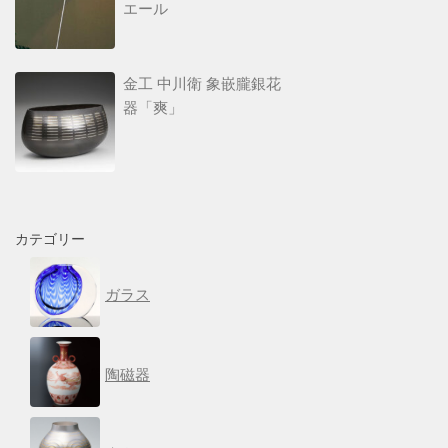
エール
金工 中川衛 象嵌朧銀花
器「爽」
カテゴリー
ガラス
陶磁器