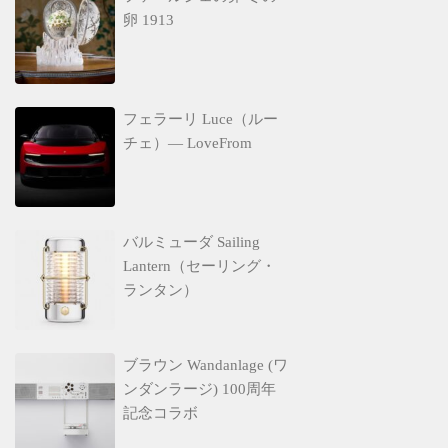
卵 1913
フェラーリ Luce（ルー
チェ）— LoveFrom
バルミューダ Sailing
Lantern（セーリング・
ランタン）
ブラウン Wandanlage (ワ
ンダンラージ) 100周年
記念コラボ