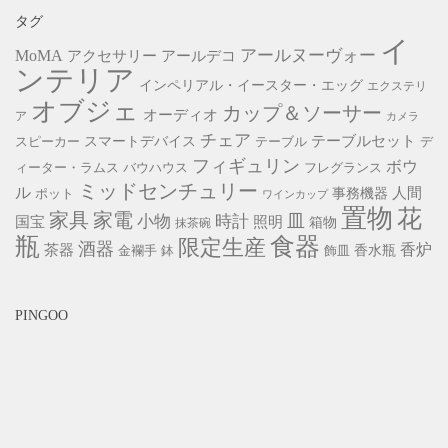
タグ
イ
アールヌーヴォー
MoMA
アクセサリー
アールデコ
ンテリア
インペリアル・イースター・エッグ
エクステリ
オブジェ
カップ＆ソーサー
オーディオ
ア
カメラ
チェア
スマートデバイス
テーブルセット
スピーカー
テーブル
デ
フィギュリン
ボウ
ィーター・ラムス
バウハウス
フレグランス
ミッドセンチュリー
ル
事務機器
人間
ポット
ワインカップ
置物
花
家具
家電
小物
皿
時計
照明
国宝
箱物
抹茶碗
瓶
食器
限定生産
酒器
香炉
茶器
香水瓶
金襴手
鉢
飾皿
PINGOO