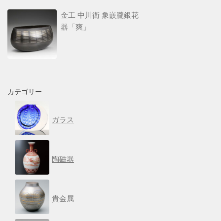
金工 中川衛 象嵌朧銀花
器「爽」
カテゴリー
ガラス
陶磁器
貴金属