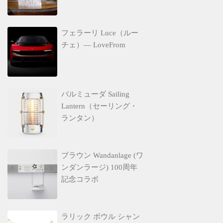
フェラーリ Luce（ルー
チェ）— LoveFrom
バルミューダ Sailing
Lantern（セーリング・
ランタン）
ブラウン Wandanlage (ワ
ンダンラージ) 100周年
記念コラボ
ラリック ボウル シャン