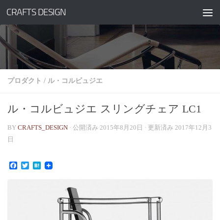
CRAFTS DESIGN
コンテンツへスキップ
プロダクト
/
ル・コルビュジエ
ル・コルビュジエ スリングチェア LC1
BY
CRAFTS_DESIGN
· 公開済み
2015年8月20日
· 更新済み
2017年12月3
日
Facebook
Twitter
Hatena