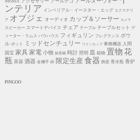
アールヌーヴォー
MoMA
アクセサリー
アールデコ
ンテリア
インペリアル・イースター・エッグ
エクステリ
オブジェ
カップ＆ソーサー
オーディオ
ア
カメラ
チェア
スマートデバイス
テーブルセット
スピーカー
テーブル
デ
フィギュリン
ボウ
ィーター・ラムス
バウハウス
フレグランス
ミッドセンチュリー
ル
事務機器
人間
ポット
ワインカップ
置物
花
家具
家電
小物
皿
時計
照明
国宝
箱物
抹茶碗
瓶
食器
限定生産
酒器
香炉
茶器
香水瓶
金襴手
鉢
飾皿
PINGOO