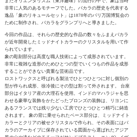
またオリエンタリズム（東洋趣味）の流行の中で、象は当時
非常に人気のあるモチーフでした。バカラの歴史を代表する
逸品「象のリキュールセット」は1878年のパリ万国博覧会の
ために制作され、バカラをグランプリへと導きました。
今回の作品は、それらの歴史的な作品の数々をふまえバカラ
が近年開発したミッドナイトカラーのクリスタルを用いて作
られています。
象の彫刻部分は高度な職人技術によって成形されています。
非常に複雑な造形のためひとつの型でいくつもの作品を成形
することができない貴重な芸術品です。
ロストワックスと呼ばれる製法でひとつひとつに対し個別の
型が作られ成形、徐冷後にその型は割って外されます。 台座
部分はイタリア産の大理石を使用。インドのマハラジャを思
わせる豪華な装飾をかたどったブロンズの装飾は、リヨンに
あるフランスでは残り少ない工房でひとつひとつ精巧に鋳造
されます。 象の背に乗せられたベース部分は、ミッドナイト
カラーとクリアの被せクリスタルで作られ、その表面にはバ
カラのアーカイブに保存されている図面から選ばれたアジア