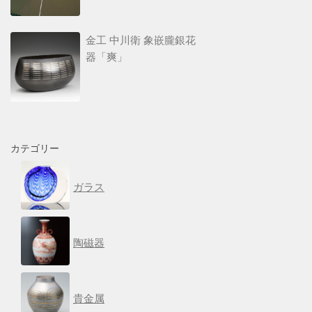
金工 中川衛 象嵌朧銀花
器「爽」
カテゴリー
ガラス
陶磁器
貴金属