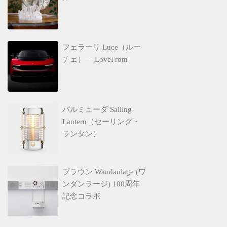
フェラーリ Luce（ルー
チェ）— LoveFrom
バルミューダ Sailing
Lantern（セーリング・
ランタン）
ブラウン Wandanlage (ワ
ンダンラージ) 100周年
記念コラボ