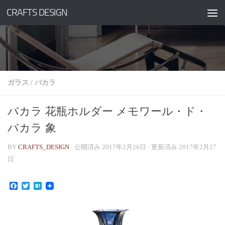
CRAFTS DESIGN
コンテンツへスキップ
ガラス
/
バカラ
バカラ 花瓶ホルダー メモワール・ド・
バカラ 象
BY
CRAFTS_DESIGN
· 公開済み
2017年2月26日
· 更新済み
2017年2月27
日
Facebook
Twitter
Hatena