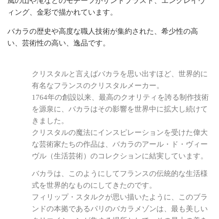
風の山や滝などのモチーフがサンドブラスト、エングレイヴ
ィング、金彩で描かれています。
バカラの歴史や高度な職人技術が集約された、希少性の高
い、芸術性の高い、逸品です。
クリスタルと言えばバカラを思い出すほど、世界的に
有名なフランスのクリスタルメーカー。
1764年の創設以来、最高のクオリティを誇る制作技術
を源泉に、バカラはその影響を世界中に拡大し続けて
きました。
クリスタルの魔法にインスピレーションを受けた偉大
な芸術家たちの作品は、バカラのアール・ド・ヴィー
ヴル（生活芸術）のコレクションに結実しています。
バカラは、このようにしてフランスの伝統的な生活様
式を世界的なものにしてきたのです。
フィリップ・スタルクが思い描いたように、このブラ
ンドの本拠であるパリのバカラメゾンは、最も美しい