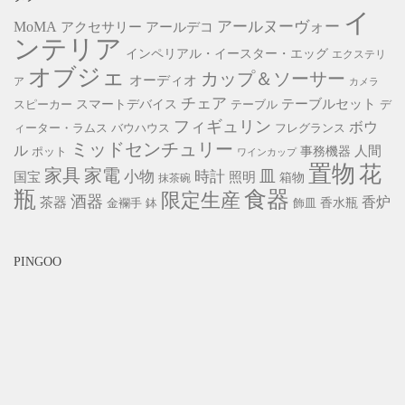
イ
アールヌーヴォー
MoMA
アクセサリー
アールデコ
ンテリア
インペリアル・イースター・エッグ
エクステリ
オブジェ
カップ＆ソーサー
オーディオ
ア
カメラ
チェア
スマートデバイス
テーブルセット
スピーカー
テーブル
デ
フィギュリン
ボウ
ィーター・ラムス
バウハウス
フレグランス
ミッドセンチュリー
ル
事務機器
人間
ポット
ワインカップ
置物
花
家具
家電
小物
皿
時計
照明
国宝
箱物
抹茶碗
瓶
食器
限定生産
酒器
香炉
茶器
香水瓶
金襴手
鉢
飾皿
PINGOO