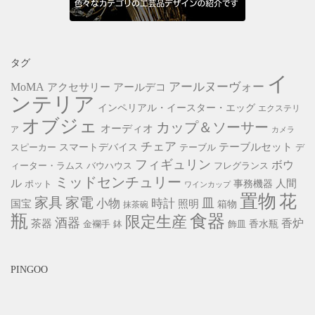
タグ
イ
アールヌーヴォー
MoMA
アクセサリー
アールデコ
ンテリア
インペリアル・イースター・エッグ
エクステリ
オブジェ
カップ＆ソーサー
オーディオ
ア
カメラ
チェア
スマートデバイス
テーブルセット
スピーカー
テーブル
デ
フィギュリン
ボウ
ィーター・ラムス
バウハウス
フレグランス
ミッドセンチュリー
ル
事務機器
人間
ポット
ワインカップ
置物
花
家具
家電
小物
皿
時計
照明
国宝
箱物
抹茶碗
瓶
食器
限定生産
酒器
香炉
茶器
香水瓶
金襴手
鉢
飾皿
PINGOO