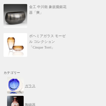
金工 中川衛 象嵌朧銀花
器「爽」
ボヘミアガラス モーゼ
ル コレクション
「Cinque Torri」
カテゴリー
ガラス
陶磁器