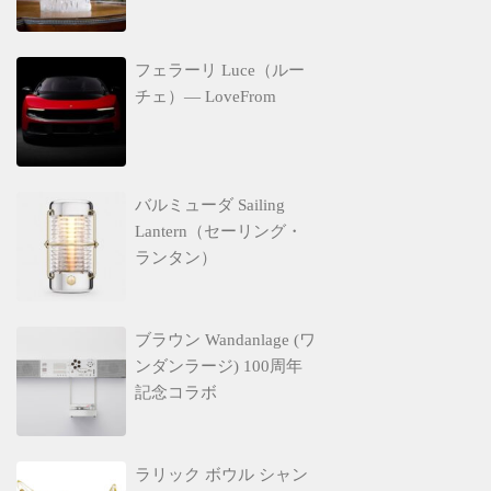
フェラーリ Luce（ルー
チェ）— LoveFrom
バルミューダ Sailing
Lantern（セーリング・
ランタン）
ブラウン Wandanlage (ワ
ンダンラージ) 100周年
記念コラボ
ラリック ボウル シャン