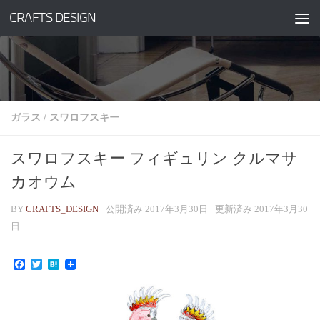
CRAFTS DESIGN
コンテンツへスキップ
ガラス
/
スワロフスキー
スワロフスキー フィギュリン クルマサ
カオウム
BY
CRAFTS_DESIGN
· 公開済み
2017年3月30日
· 更新済み
2017年3月30
日
Facebook
Twitter
Hatena