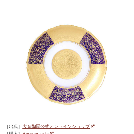
［出典］
大倉陶園公式オンラインショップ
［購入］
Amazon.co.jp