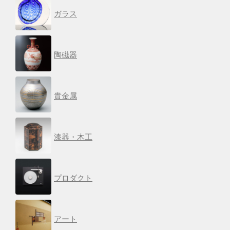
ガラス
陶磁器
貴金属
漆器・木工
プロダクト
アート