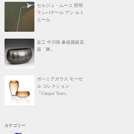
セルジュ・ムーユ 照明
ランパデール アン ルミ
エール
金工 中川衛 象嵌朧銀花
器「爽」
ボヘミアガラス モーゼ
ル コレクション
「Cinque Torri」
カテゴリー