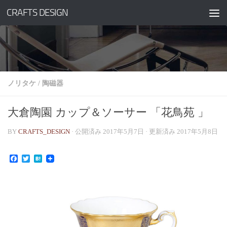
CRAFTS DESIGN
コンテンツへスキップ
ノリタケ
/
陶磁器
大倉陶園 カップ＆ソーサー 「花鳥苑 」
BY
CRAFTS_DESIGN
· 公開済み
2017年5月7日
· 更新済み
2017年5月8日
Facebook
Twitter
Hatena