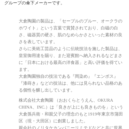
グループの傘下メーカーです。
大倉陶園の製品は、「セーブルのブルー、オークラの
ホワイト」という言葉で賞賛されており、白磁の白
さ、磁器質の硬さ、肌のなめらかさといった素材の良
さを表しています。
さらに美術工芸品のように伝統技法を施した製品は、
皇室御用達を賜り、また迎賓館へ納入されるなどまさ
に「日本における最高の洋食器」と高い評価を得てい
ます。
大倉陶園独自の技法である『岡染め』『エンボス』
『漆蒔き』などの技法は、他には見られない品格のあ
る個性を醸し出しています。
株式会社大倉陶園 （おおくらとうえん、OKURA
CHINA、INC.）は「良きが上にも良きものを」という
大倉孫兵衛・和親父子の理念のもと1919年東京市蒲田
区（現・大田区）に創業しました。
親会社のノリタケカンパニーリミテドなどと共に世界