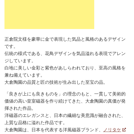
正倉院文様を豪華に金で表現した気品と風格のあるデザイン
です。
伝統の様式である、花鳥デザインを気品溢れる表現でアレン
ジしています。
白地に美しい金彩と紫色があしらわれており、至高の風格を
兼ね備えています。
大倉陶園の品質と匠の技術が生み出した至宝の品。
「良きが上にも良きものを」の理念のもと、一貫して美術的
価値の高い皇室磁器を作り続けてきた、大倉陶園の真価が発
揮された作品。
洋磁器のエレガンスと、日本の繊細な美意識が融合された、
上質な品格に溢れた作品です。
大倉陶園は、日本を代表する洋風磁器ブランド、
ノリタケ