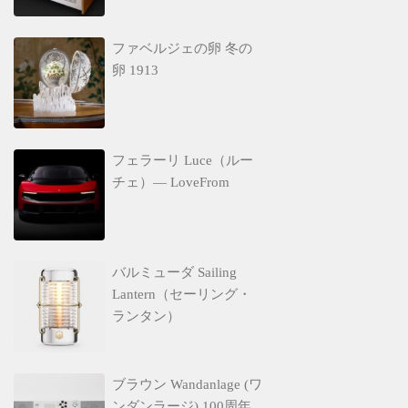
ファベルジェの卵 冬の
卵 1913
フェラーリ Luce（ルー
チェ）— LoveFrom
バルミューダ Sailing
Lantern（セーリング・
ランタン）
ブラウン Wandanlage (ワ
ンダンラージ) 100周年