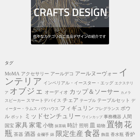
タグ
イ
アールヌーヴォー
MoMA
アクセサリー
アールデコ
ンテリア
インペリアル・イースター・エッグ
エクステリ
オブジェ
カップ＆ソーサー
オーディオ
ア
カメラ
チェア
スマートデバイス
テーブルセット
スピーカー
テーブル
デ
フィギュリン
ボウ
ィーター・ラムス
バウハウス
フレグランス
ミッドセンチュリー
ル
事務機器
人間
ポット
ワインカップ
置物
花
家具
家電
小物
皿
時計
照明
国宝
箱物
抹茶碗
瓶
食器
限定生産
酒器
香炉
茶器
香水瓶
金襴手
鉢
飾皿