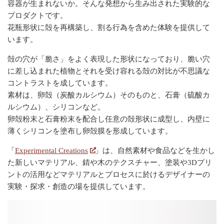
容器が生まれないか。そんな発想から生み出された実験的な
プロダクトです。
花瓶形状に殻を再構築し、割る行為を含めた体験を提供して
います。
殻の穴が「脆さ」をよく表現した形状になっており、脆い穴
に差し込まれた植物とそれを受け容れる殻の対比が不思議な
コントラストを成しています。
素材は、卵殻（炭酸カルシウム）そのものと、石膏（硫酸カ
ルシウム）、シリコンなど。
卵殻粉末と石膏粉末を配合し任意の殻形状に成型し、内壁に
薄くシリコンを塗布し卵殻膜を形成しています。
「
Experimental Creations
」は、自然素材や食品などを生かし
た新しいマテリアル、錆や木のテクスチャー、塗装や3Dプリ
ントの活用などマテリアルとプロセスに於けるデザイナーの
実験・探求・創造の場を提供しています。