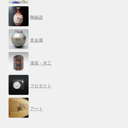
陶磁器
貴金属
漆器・木工
プロダクト
アート