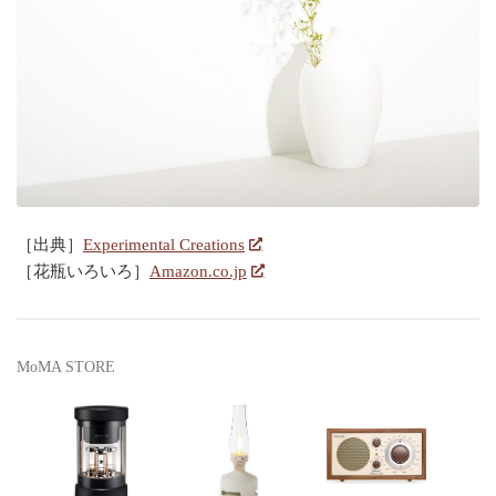
［出典］
Experimental Creations
［花瓶いろいろ］
Amazon.co.jp
MoMA STORE