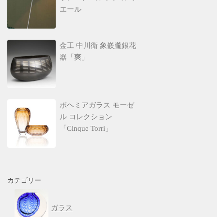
エール
金工 中川衛 象嵌朧銀花
器「爽」
ボヘミアガラス モーゼ
ル コレクション
「Cinque Torri」
カテゴリー
ガラス