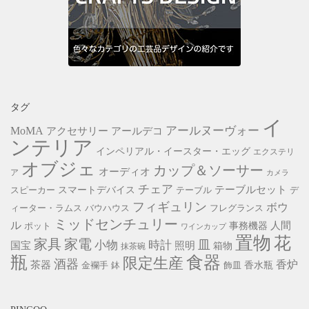
タグ
イ
アールヌーヴォー
MoMA
アクセサリー
アールデコ
ンテリア
インペリアル・イースター・エッグ
エクステリ
オブジェ
カップ＆ソーサー
オーディオ
ア
カメラ
チェア
スマートデバイス
テーブルセット
スピーカー
テーブル
デ
フィギュリン
ボウ
ィーター・ラムス
バウハウス
フレグランス
ミッドセンチュリー
ル
事務機器
人間
ポット
ワインカップ
置物
花
家具
家電
小物
皿
時計
照明
国宝
箱物
抹茶碗
瓶
食器
限定生産
酒器
香炉
茶器
香水瓶
金襴手
鉢
飾皿