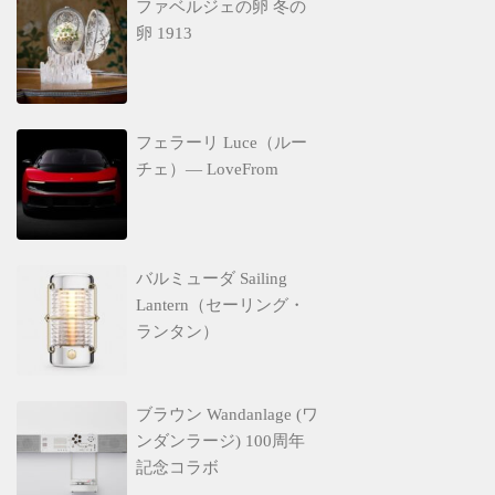
ファベルジェの卵 冬の
卵 1913
フェラーリ Luce（ルー
チェ）— LoveFrom
バルミューダ Sailing
Lantern（セーリング・
ランタン）
ブラウン Wandanlage (ワ
ンダンラージ) 100周年
記念コラボ