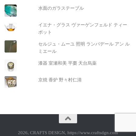
水面のガラステーブル
イエナ・グラス ヴァーゲンフェルド ティー
ポット
セルジュ・ムーユ 照明 ランパデール アン ル
ミエール
漆器 室瀬和美 平棗 天台烏薬
京焼 香炉 野々村仁清
2026, CRAFTS DESIGN, https://www.craftsdgn.com