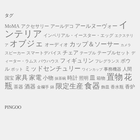
タグ
イ
アールヌーヴォー
MoMA
アクセサリー
アールデコ
ンテリア
インペリアル・イースター・エッグ
エクステリ
オブジェ
カップ＆ソーサー
オーディオ
ア
カメラ
チェア
スマートデバイス
テーブルセット
スピーカー
テーブル
デ
フィギュリン
ボウ
ィーター・ラムス
バウハウス
フレグランス
ミッドセンチュリー
ル
事務機器
人間
ポット
ワインカップ
置物
花
家具
家電
小物
皿
時計
照明
国宝
箱物
抹茶碗
瓶
食器
限定生産
酒器
香炉
茶器
香水瓶
金襴手
鉢
飾皿
PINGOO