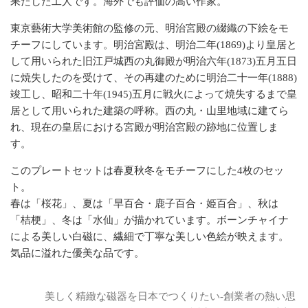
果たした工人です。海外でも評価の高い作家。
東京藝術大学美術館の監修の元、明治宮殿の綴織の下絵をモ
チーフにしています。明治宮殿は、明治二年(1869)より皇居と
して用いられた旧江戸城西の丸御殿が明治六年(1873)五月五日
に焼失したのを受けて、その再建のために明治二十一年(1888)
竣工し、昭和二十年(1945)五月に戦火によって焼失するまで皇
居として用いられた建築の呼称。西の丸・山里地域に建てら
れ、現在の皇居における宮殿が明治宮殿の跡地に位置しま
す。
このプレートセットは春夏秋冬をモチーフにした4枚のセッ
ト。
春は「桜花」、夏は「早百合・鹿子百合・姫百合」、秋は
「桔梗」、冬は「水仙」が描かれています。ボーンチャイナ
による美しい白磁に、繊細で丁寧な美しい色絵が映えます。
気品に溢れた優美な品です。
美しく精緻な磁器を日本でつくりたい-創業者の熱い思