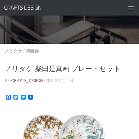
CRAFTS DESIGN
コンテンツへスキップ
ノリタケ
/
陶磁器
ノリタケ 柴田是真画 プレートセット
BY
CRAFTS_DESIGN
·
2019年12月1日
Facebook
Twitter
Hatena