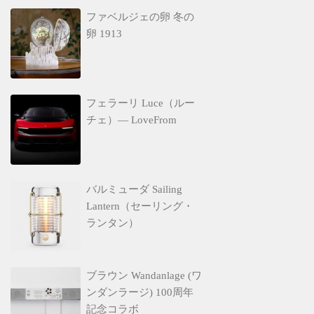
ファベルジェの卵 冬の
卵 1913
フェラーリ Luce（ルー
チェ）— LoveFrom
バルミューダ Sailing
Lantern（セーリング・
ランタン）
ブラウン Wandanlage (ワ
ンダンラージ) 100周年
記念コラボ