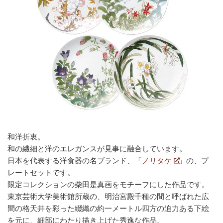
和洋折衷。
和の繊細と洋のエレガンスが見事に融合しています。
日本を代表する洋食器の名ブランド、「
ノリタケ
」の、プ
レートセットです。
限定コレクションの柴田是真画をモチーフにした作品です。
東京芸術大学美術館所蔵の、明治宮殿千種の間と呼ばれた広
間の格天井を彩った綴織の約一メートル四方の迫力ある下絵
を元に、細部にわたり描き上げた秀逸な作品。