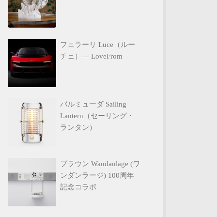
フェラーリ Luce（ルー
チェ）— LoveFrom
バルミューダ Sailing
Lantern（セーリング・
ランタン）
ブラウン Wandanlage (ワ
ンダンラージ) 100周年
記念コラボ