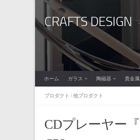
コンテンツへスキップ
CRAFTS DESIGN
ホーム
ガラス
陶磁器
貴金属
プロダクト
/
他プロダクト
CDプレーヤー『Inst