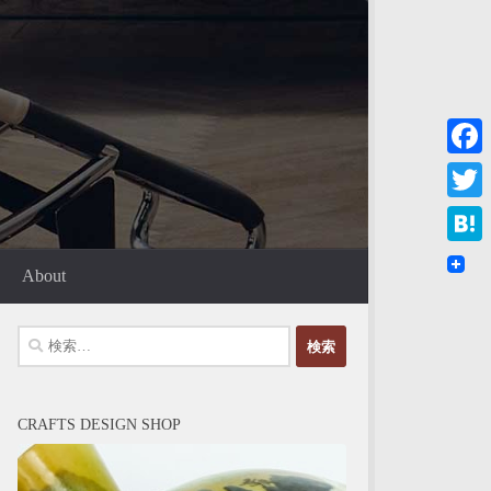
Faceb
Twitte
Haten
About
検
索:
CRAFTS DESIGN SHOP