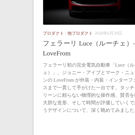
プロダクト
/
他プロダクト
2026年6月20日
フェラーリ Luce（ルーチェ）
LoveFrom
フェラーリ初の完全電気自動車「Luce（
ェ）」。ジョニー・アイブとマーク・ニュ
ンの LoveFrom が外装・内装・インターフ
スまで一貫して手がけた一台です。タッチ
リーンに頼らない物理的な操作感、賛否を
大胆な造形、そして時間が評価していくで
うデザインについて、深く眺めてみました