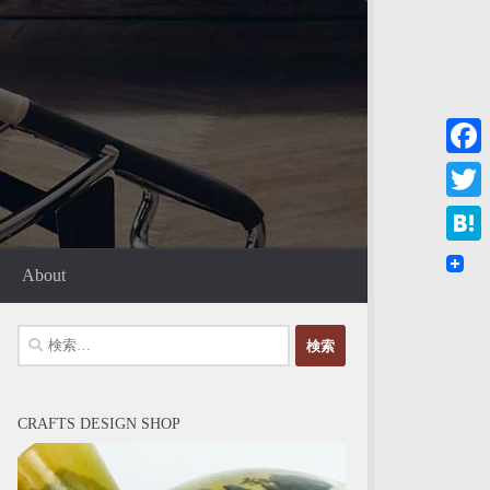
Faceb
Twitte
Haten
About
検
索:
CRAFTS DESIGN SHOP