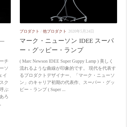
プロダクト
/
他プロダクト
2020年5月24日
—
マーク・ニューソン IDEE スーパ
ー・グッピー・ランプ
ルーチ
( Marc Newson IDEE Super Guppy Lamp ) 美しく
ーソ
流れるような曲線が印象的です。 現代を代表す
ェイ
るプロダクトデザイナー、「マーク・ニューソ
スク
ン」のキャリア初期の代表作、スーパー・グッ
呼ぶ
ピー・ランプ ( Super ...
あろ
。