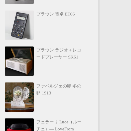
ブラウン 電卓 ET66
ブラウン ラジオ＋レコ
ードプレーヤー SK61
ファベルジェの卵 冬の
卵 1913
フェラーリ Luce（ルー
チェ）— LoveFrom