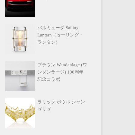
バルミューダ Sailing
Lantern（セーリング・
ランタン）
ブラウン Wandanlage (ワ
ンダンラージ) 100周年
記念コラボ
ラリック ボウル シャン
ゼリゼ