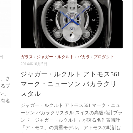
1日
ガラス
/
ジャガー・ルクルト
/
バカラ
/
プロダクト
2014年10月5日
ジャガー・ルクルト アトモス561
イン、さ
マーク・ニューソン バカラクリ
するプ
スタル
ン」
、有名
ジャガー・ルクルト アトモス561 マーク・ニュ
ーソン バカラクリスタル スイスの高級時計ブラ
ンド「ジャガー・ルクルト」が誇る名作置時計
「アトモス」の貴重モデル。 アトモスの時計は