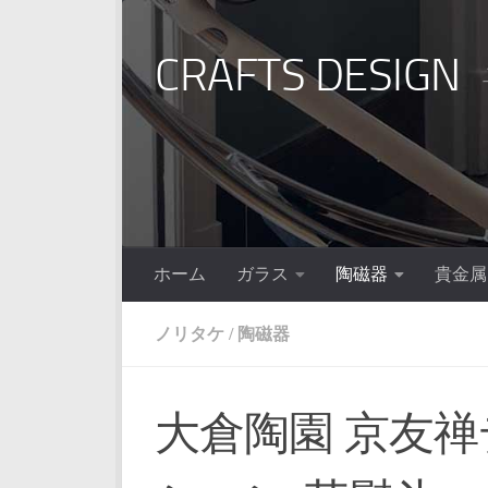
コンテンツへスキップ
CRAFTS DESIGN
ホーム
ガラス
陶磁器
貴金属
ノリタケ
/
陶磁器
大倉陶園 京友