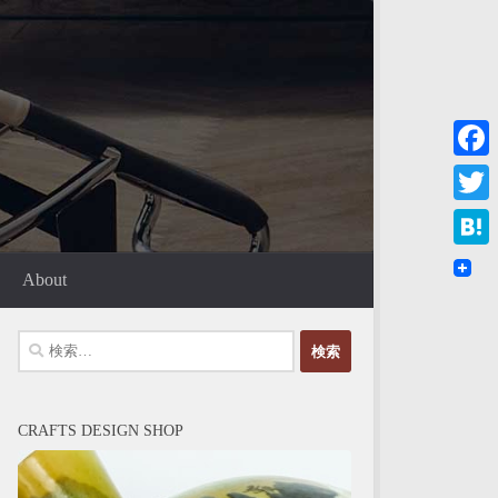
Faceb
Twitte
Haten
About
検
索:
CRAFTS DESIGN SHOP