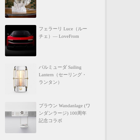
フェラーリ Luce（ルー
チェ）— LoveFrom
バルミューダ Sailing
Lantern（セーリング・
ランタン）
ブラウン Wandanlage (ワ
ンダンラージ) 100周年
記念コラボ