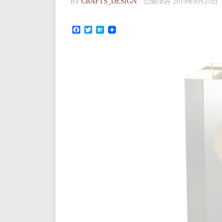
BY
CRAFTS_DESIGN
· 公開済み
2019年8月25日
Facebook
Twitter
Hatena