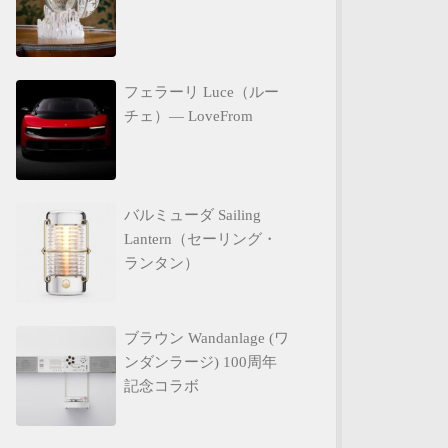
フェラーリ Luce（ルー
チェ）— LoveFrom
バルミューダ Sailing
Lantern（セーリング・
ランタン）
ブラウン Wandanlage (ワ
ンダンラージ) 100周年
記念コラボ