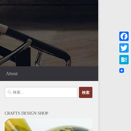
Faceb
Twitte
Haten
About
検
索:
CRAFTS DESIGN SHOP