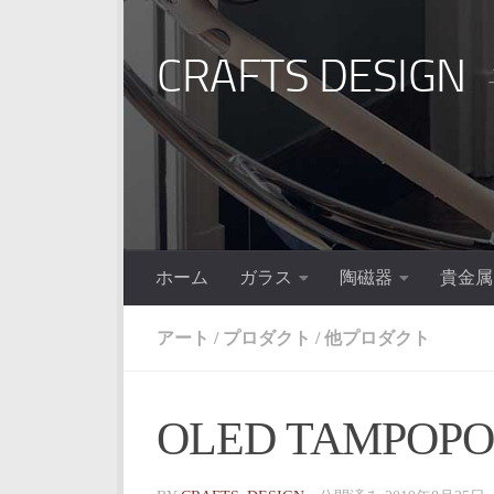
コンテンツへスキップ
CRAFTS DESIGN
ホーム
ガラス
陶磁器
貴金属
アート
/
プロダクト
/
他プロダクト
OLED TAMPOP