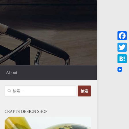
Faceb
Twitte
Haten
About
検
索:
CRAFTS DESIGN SHOP