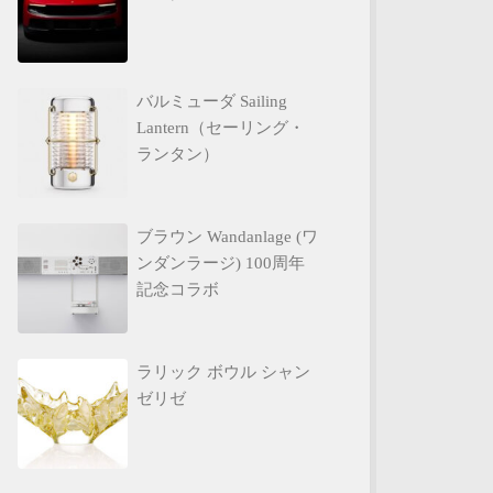
バルミューダ Sailing
Lantern（セーリング・
ランタン）
ブラウン Wandanlage (ワ
ンダンラージ) 100周年
記念コラボ
ラリック ボウル シャン
ゼリゼ