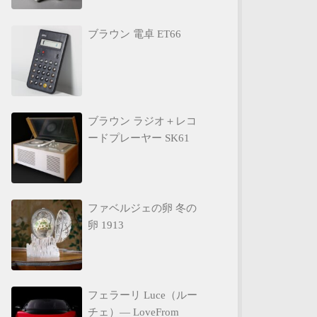
ブラウン 電卓 ET66
ブラウン ラジオ＋レコ
ードプレーヤー SK61
ファベルジェの卵 冬の
卵 1913
フェラーリ Luce（ルー
チェ）— LoveFrom