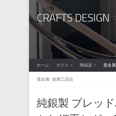
コンテンツへスキップ
CRAFTS DESIGN
ホーム
ガラス
陶磁器
貴金属
貴金属
/
銀製工芸品
純銀製 ブレッド