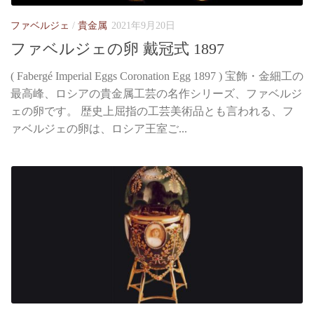
ファベルジェ
/
貴金属
2021年9月20日
ファベルジェの卵 戴冠式 1897
( Fabergé Imperial Eggs Coronation Egg 1897 ) 宝飾・金細工の
最高峰、ロシアの貴金属工芸の名作シリーズ、ファベルジ
ェの卵です。 歴史上屈指の工芸美術品とも言われる、フ
ァベルジェの卵は、ロシア王室ご...