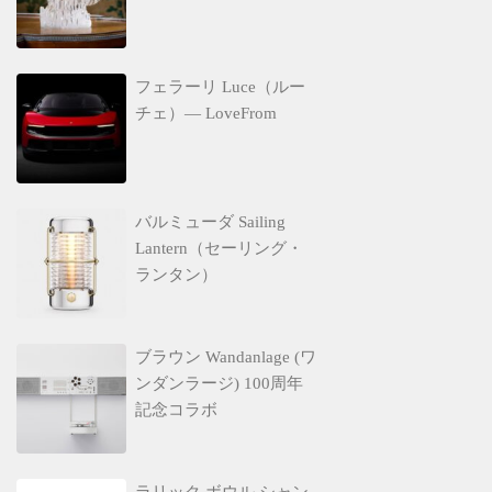
フェラーリ Luce（ルー
チェ）— LoveFrom
バルミューダ Sailing
Lantern（セーリング・
ランタン）
ブラウン Wandanlage (ワ
ンダンラージ) 100周年
記念コラボ
ラリック ボウル シャン