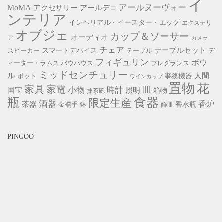
イ
アールヌーヴォー
MoMA
アクセサリー
アールデコ
ンテリア
インペリアル・イースター・エッグ
エクステリ
オブジェ
カップ＆ソーサー
オーディオ
ア
カメラ
チェア
スマートデバイス
テーブルセット
スピーカー
テーブル
デ
フィギュリン
ボウ
ィーター・ラムス
バウハウス
フレグランス
ミッドセンチュリー
ル
事務機器
人間
ポット
ワインカップ
置物
花
家具
家電
小物
皿
時計
照明
国宝
箱物
抹茶碗
瓶
食器
限定生産
酒器
香炉
茶器
香水瓶
金襴手
鉢
飾皿
PINGOO