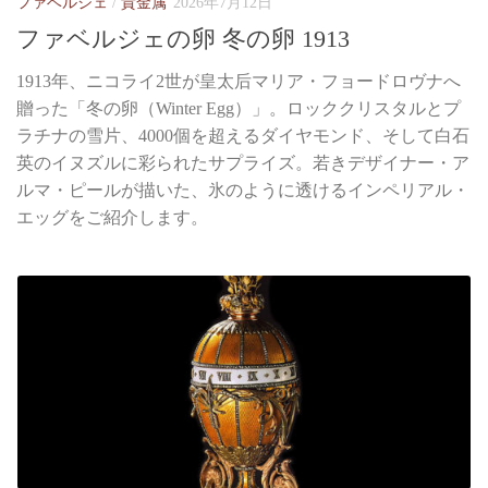
ファベルジェ
/
貴金属
2026年7月12日
ファベルジェの卵 冬の卵 1913
1913年、ニコライ2世が皇太后マリア・フョードロヴナへ
贈った「冬の卵（Winter Egg）」。ロッククリスタルとプ
ラチナの雪片、4000個を超えるダイヤモンド、そして白石
英のイヌズルに彩られたサプライズ。若きデザイナー・ア
ルマ・ピールが描いた、氷のように透けるインペリアル・
エッグをご紹介します。