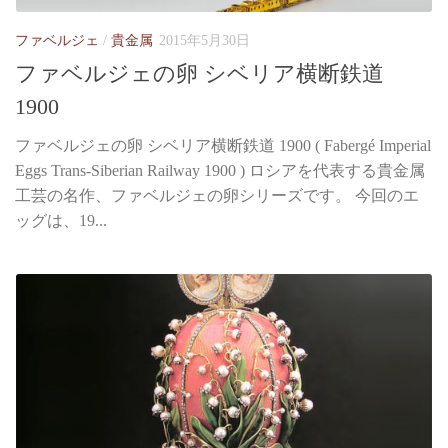
ファベルジェ
/
貴金属
2015年5月30日
ファベルジェの卵 シベリア横断鉄道
1900
ファベルジェの卵 シベリア横断鉄道 1900 ( Fabergé Imperial
Eggs Trans-Siberian Railway 1900 ) ロシアを代表する貴金属
工芸の名作、ファベルジェの卵シリーズです。 今回のエ
ッグは、19...