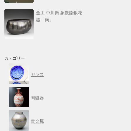
金工 中川衛 象嵌朧銀花
器「爽」
カテゴリー
ガラス
陶磁器
貴金属