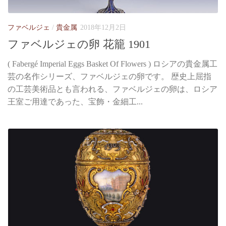
ファベルジェ
/
貴金属
2018年12月2日
ファベルジェの卵 花籠 1901
( Fabergé Imperial Eggs Basket Of Flowers ) ロシアの貴金属工
芸の名作シリーズ、ファベルジェの卵です。 歴史上屈指
の工芸美術品とも言われる、ファベルジェの卵は、ロシア
王室ご用達であった、宝飾・金細工...