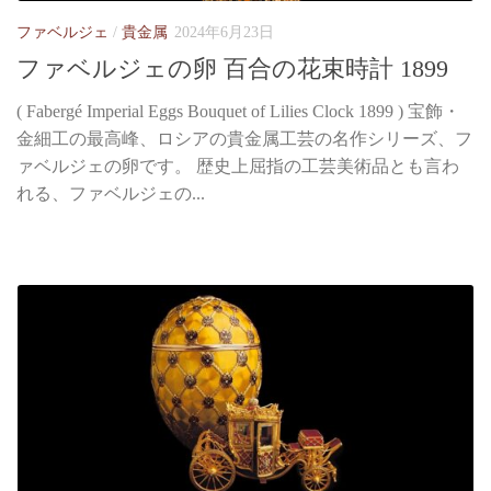
ファベルジェ
/
貴金属
2024年6月23日
ファベルジェの卵 百合の花束時計 1899
( Fabergé Imperial Eggs Bouquet of Lilies Clock 1899 ) 宝飾・
金細工の最高峰、ロシアの貴金属工芸の名作シリーズ、フ
ァベルジェの卵です。 歴史上屈指の工芸美術品とも言わ
れる、ファベルジェの...