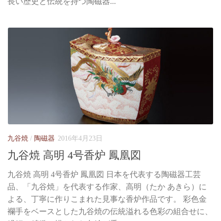
長い歴史と伝統を持つ陶磁器...
九谷焼
/
陶磁器
2016年4月23日
九谷焼 高明 4号香炉 鳳凰図
九谷焼 高明 4号香炉 鳳凰図 日本を代表する陶磁器工芸
品、「九谷焼」を代表する作家、高明（たか あきら）に
よる、丁寧に作りこまれた見事な香炉作品です。 彩色金
襴手をベースとした九谷焼の伝統溢れる色彩の組合せに、