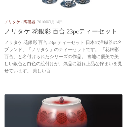
ノリタケ
/
陶磁器
2016年3月14日
ノリタケ 花銀彩 百合 23pcティーセット
ノリタケ 花銀彩 百合 23pcティーセット 日本の洋磁器の名
ブランド、「ノリタケ」のティーセットです。 「花銀彩
百合」と名付けられたシリーズの作品。 青地に優美で美
しい銀色と白色の絵付けが、気品に溢れ上品な佇まいを見
せています。 美しい百...