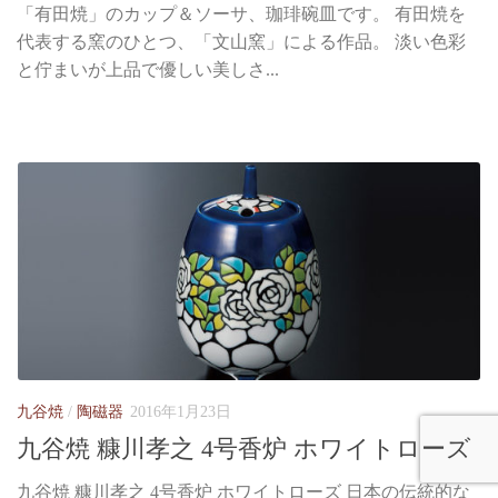
「有田焼」のカップ＆ソーサ、珈琲碗皿です。 有田焼を
代表する窯のひとつ、「文山窯」による作品。 淡い色彩
と佇まいが上品で優しい美しさ...
九谷焼
/
陶磁器
2016年1月23日
九谷焼 糠川孝之 4号香炉 ホワイトローズ
九谷焼 糠川孝之 4号香炉 ホワイトローズ 日本の伝統的な