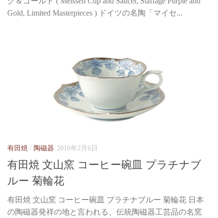
ク＆ゴールド ( Meissen Cup and Saucer, Staffage Purple and
Gold, Limited Masterpieces ) ドイツの名陶「マイセ...
有田焼
/
陶磁器
2016年2月6日
有田焼 文山窯 コーヒー碗皿 プラチナブ
ルー 菊輪花
有田焼 文山窯 コーヒー碗皿 プラチナブルー 菊輪花 日本
の陶磁器発祥の地と言われる、伝統陶磁器工芸品の名窯