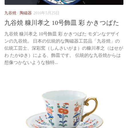
九谷焼
/
陶磁器
2016年5月25日
九谷焼 糠川孝之 10号飾皿 彩 かきつばた
九谷焼 糠川孝之 10号飾皿 彩 かきつばた モダンなデザイ
ンの九谷焼。 日本の伝統的な陶磁器工芸品「九谷焼」の
伝統工芸士、深彩窯（しんさいがま）の糠川孝之（はせが
わ たかゆき）による、飾皿です。 伝統的な九谷焼からは
想像つかないような独特...