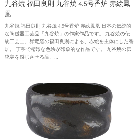
九谷焼 福田良則 九谷焼 4.5号香炉 赤絵鳳
凰
九谷焼 福田良則 九谷焼 4.5号香炉 赤絵鳳凰 日本の伝統的
な陶磁器工芸品「九谷焼」の作家作品です。 九谷焼の伝
統工芸士、昇竜窯の福田良則による、赤絵を主体にした香
炉。 丁寧で精緻な色絵が印象的な作品です。 九谷焼の伝
統美を感じさせる品。...