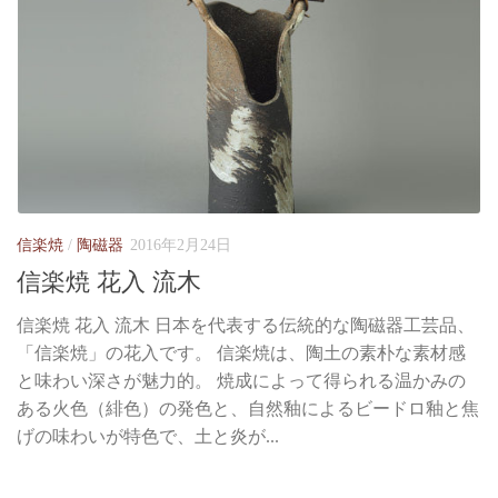
信楽焼
/
陶磁器
2016年2月24日
信楽焼 花入 流木
信楽焼 花入 流木 日本を代表する伝統的な陶磁器工芸品、
「信楽焼」の花入です。 信楽焼は、陶土の素朴な素材感
と味わい深さが魅力的。 焼成によって得られる温かみの
ある火色（緋色）の発色と、自然釉によるビードロ釉と焦
げの味わいが特色で、土と炎が...