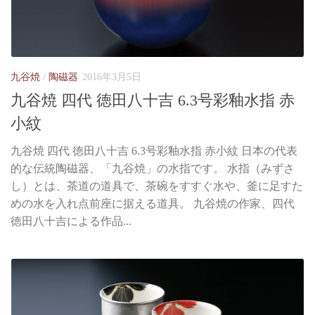
九谷焼
/
陶磁器
2016年3月5日
九谷焼 四代 徳田八十吉 6.3号彩釉水指 赤
小紋
九谷焼 四代 徳田八十吉 6.3号彩釉水指 赤小紋 日本の代表
的な伝統陶磁器、「九谷焼」の水指です。 水指（みずさ
し）とは、茶道の道具で、茶碗をすすぐ水や、釜に足すた
めの水を入れ点前座に据える道具。 九谷焼の作家、四代
徳田八十吉による作品...