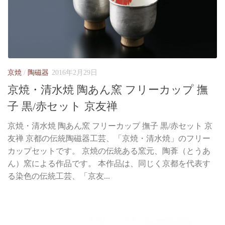
京焼
/
陶磁器
2016年2月29日
京焼・清水焼 陶あん窯 フリーカップ 撫
子 黒/赤セット 京友禅
京焼・清水焼 陶あん窯 フリーカップ 撫子 黒/赤セット 京
友禅 京都の伝統陶磁器工芸、「京焼・清水焼」のフリー
カップセットです。 京焼の伝統ある窯元、陶葊（とうあ
ん）窯による作品です。 本作品は、同じく京都を代表す
る染色の伝統工芸、「京友...