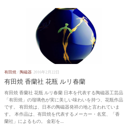
有田焼
/
陶磁器
2016年2月22日
有田焼 香蘭社 花瓶 ルリ春蘭
有田焼 香蘭社 花瓶 ルリ春蘭 日本を代表する陶磁器工芸品
「有田焼」の瑠璃色が実に美しい味わいを持つ、花瓶作品
です。 有田焼は、日本の陶磁器発祥の地と言われていま
す。 本作品は、有田焼を代表するメーカー・名窯、「香
蘭社」によるもの。 金彩を...