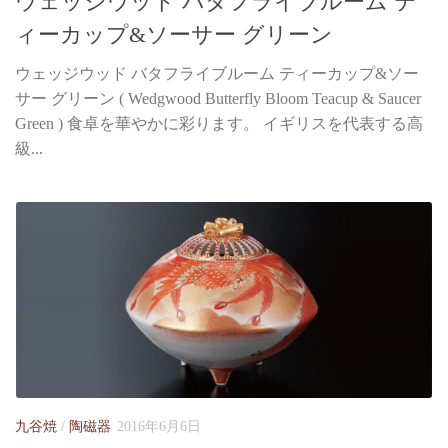
ウェッジウッド バタフライブルーム テ
ィーカップ&ソーサー グリーン
ウェッジウッド バタフライブルーム ティーカップ&ソー
サー グリーン ( Wedgwood Butterfly Bloom Teacup & Saucer
Green ) 食卓を華やかに彩ります。 イギリスを代表する高
級...
九谷焼
/
陶磁器
2016年6月6日