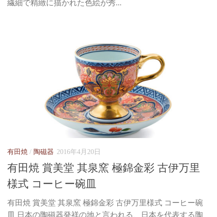
繊細で精緻に描かれた色絵が秀...
有田焼
/
陶磁器
2016年4月20日
有田焼 賞美堂 其泉窯 極錦金彩 古伊万里
様式 コーヒー碗皿
有田焼 賞美堂 其泉窯 極錦金彩 古伊万里様式 コーヒー碗
皿 日本の陶磁器発祥の地と言われる、日本を代表する陶