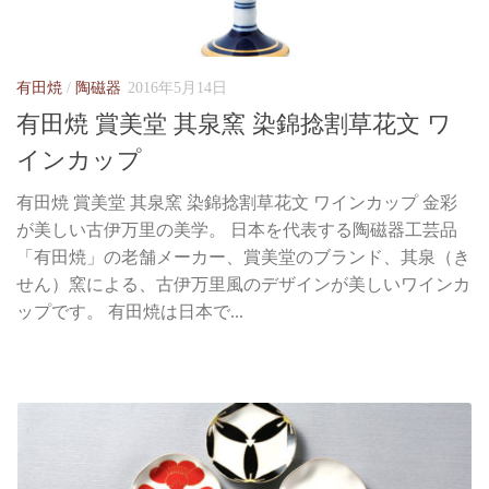
有田焼
/
陶磁器
2016年5月14日
有田焼 賞美堂 其泉窯 染錦捻割草花文 ワ
インカップ
有田焼 賞美堂 其泉窯 染錦捻割草花文 ワインカップ 金彩
が美しい古伊万里の美学。 日本を代表する陶磁器工芸品
「有田焼」の老舗メーカー、賞美堂のブランド、其泉（き
せん）窯による、古伊万里風のデザインが美しいワインカ
ップです。 有田焼は日本で...