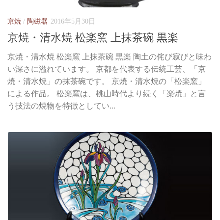
京焼
/
陶磁器
2016年5月30日
京焼・清水焼 松楽窯 上抹茶碗 黒楽
京焼・清水焼 松楽窯 上抹茶碗 黒楽 陶土の侘び寂びと味わ
い深さに溢れています。 京都を代表する伝統工芸、「京
焼・清水焼」の抹茶碗です。 京焼・清水焼の「松楽窯」
による作品。 松楽窯は、桃山時代より続く「楽焼」と言
う技法の焼物を特徴としてい...